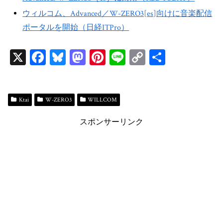
ウィルコム、Advanced／W-ZERO3[es]向けに音楽配信
ポータルを開始（日経ITPro）
X
Fa
Bl
M
Pi
Li
C
共
ce
ue
as
nt
ne
op
有
bo
sk
to
er
y
ok
y
do
es
Li
Ktai
W-ZERO3
WILLCOM
n
t
n
スポンサーリンク
k