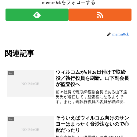
memn0ckをフォローする
memn0ck
関連記事
ウィルコムが6月26日付けで取締
Ktai
役／執行役員を刷新。山下副会長
が監査役へ
前々社長で現取締役副会長である山下孟
男氏が退任して，監査役になるようで
す。また，現執行役員の各員が取締役に
なり，新しく大野聡氏，黒澤泉氏，高橋
正之氏が執行役員に新任されるとのこ
と。役員の異動に関するお知らせ
そういえばウィルコム向けのサン
Ktai
（WILLCOM）
ヨーはまったく音沙汰ないので心
配だったり