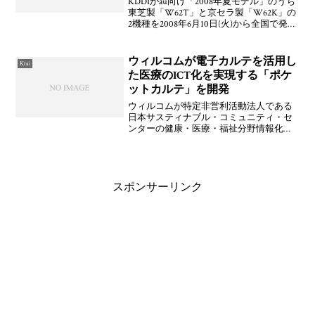
KDDIがau向け「2008年夏モデル」のうち
東芝製「W62T」と京セラ製「W62K」の
2機種を2008年6月10日(火)から全国で発売
することを発表しています。めずらしく
全国一斉発売ですね。在庫が整ったのか
あんまり売れないと見たのか(笑)
ウィルコムが電子カルテを活用し
Ktai
た医療のICT化を実現する「ポケ
ットカルテ」を開発
ウィルコムが特定非営利活動法人である
日本サスティナブル・コミュニティ・セ
ンターの健康・医療・福祉分野情報化プ
ロジェクト「どこカル．ネット」と株式
会社アピウスおよび株式会社メディカル
コミュニケーションと共同で電子カルテ
を活用した医療サービス「
スポンサーリンク