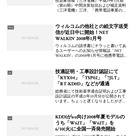
投資家情報（三洋電機）平成19年3月期
（第83期）中間決算短信および補足資料
（三洋電機）三洋、「携帯電話事業の売
却はない」（ケータイWatch）
ウィルコムの他社との絵文字送受
Ktai
信が近日中に開始！NET
WALKIN’ 2008年1月号
ウィルコムの請求書にチラッと書いてあ
るユーザーへのお知らせ情報誌「NET
WALKIN'」の2008年1月号に他携帯電話事
業者とのメールにおける絵文字送受信が
近日中に対応するとのことですよ。もと
ひこさんに掲示板にてお知らせしてもら
技適証明・工事設計認証にて
au
いました！
「KYX04」「TSP02」「7JLT」
「RT-KD0D」などが通過
総務省にて技術基準適合証明および工事
設計認証の平成21年10月分が公開されて
います。ちょっと遅くなりましたがざっ
と見てみましたところ目新しいのは，au
向けと見られる京セラ製「KYX04」や東
芝製「TSP02」，ウィルコム向けと見られ
KDDIがau向け2008年夏モデルの
au
る京セラ
うち「W62T」「W62T」を
6/10(火)に全国一斉発売開始