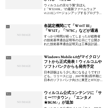
ウィルコムの京セラ製“京ぽん
2「WX310K」”の最新ファームウェア
v1.2.12にバージョンアップするプログラム
が再び公開一時停止になっています。今
度は，バージョンアップすると
「Bluetooth接続が不安定になるとの申
各認定機関にて「W44T III」
au
告」があったためと
「W52T」「707SC」などが通過
すっかり時間が経ってしまったが総務省
の技術基準適合証明等の公示にて公開さ
れた技術基準適合証明又は工事設計認証
（平成18年8月後半）および技術基準適合
自己確認（平成18年9月），Bluetooth
Qualification Program
Windows Mobile 6.0がマイクロソ
Ktai
フトから正式発表！ウィルコムや
ソフトバンクからも発売予定
日本語版はもう少し先になるようですけ
ども。リリースには，2007年第2四半期に
日本のソフトバンク向けに東芝とHTCか
らWM6デバイスが出るとか，年内にウィ
ルコムから向けに出るなんてあります
ね。東芝は「G900」が「X01T」として出
ウィルコム公式コンテンツに「サ
Ktai
そうです
ミー777タウン」「エンタメ
★BGM♪」が追加