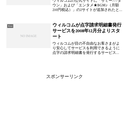
ウィルコムの公式サイトに「サミー777タ
ウン」および「エンタメ★BGM♪（月額
210円税込）」の2サイトが追加されたと
のこと。CLUB AIR-EDGE ＞ 週刊ピックア
ップ ＞ 新着サイト（WILLCOM）サミー
ネットワークス、WILLC
ウィルコムが点字請求明細書発行
Ktai
サービスを2008年12月分よりスタ
ート
ウィルコムが目の不自由なお客さまがよ
り安心してサービスを利用できるように
点字の請求明細書を発行するサービスを
2008年12月8日(月)から受付開始すること
を発表しています。2008年12月利用分よ
り通常の請求書と別送で発行。価格は無
料。点字
スポンサーリンク