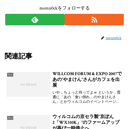
memn0ckをフォローする
memn0ck
関連記事
WILLCOM FORUM & EXPO 2007で
Ktai
あの“やまけん”さんがカフェを出
展
いや，ちょっと待ってよｗ というか，普
通に「あの「食い倒れ」のやまけんさ
ん」とかウィルコムのイベントページに
書かれても普通はわかんないんじゃね？
せめてリンクやらプロフィールとか欲し
いっすよｗ よぉ～し，ふぇちゅいんさん
ウィルコムの京セラ製“京ぽん
Ktai
もやる気出し，memn
2「WX310K」”のファームアップ
が再び一時停止へ