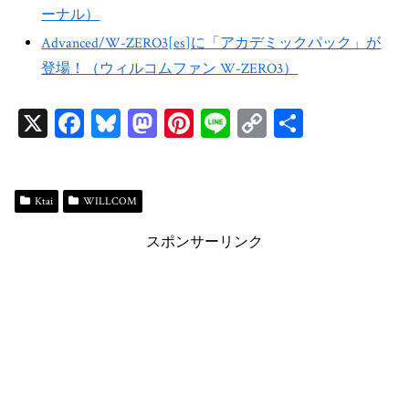
ーナル）
Advanced/W-ZERO3[es]に「アカデミックパック」が
登場！（ウィルコムファン W-ZERO3）
X
Fa
Bl
M
Pi
Li
C
共
ce
ue
as
nt
ne
op
有
bo
sk
to
er
y
ok
y
do
es
Li
Ktai
WILLCOM
n
t
n
スポンサーリンク
k