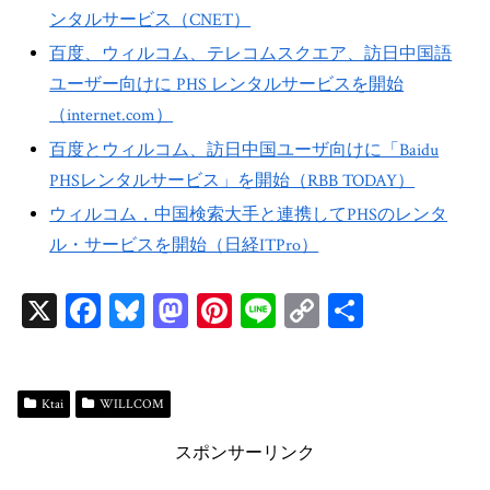
ンタルサービス（CNET）
百度、ウィルコム、テレコムスクエア、訪日中国語
ユーザー向けに PHS レンタルサービスを開始
（internet.com）
百度とウィルコム、訪日中国ユーザ向けに「Baidu
PHSレンタルサービス」を開始（RBB TODAY）
ウィルコム，中国検索大手と連携してPHSのレンタ
ル・サービスを開始（日経ITPro）
X
Fa
Bl
M
Pi
Li
C
共
ce
ue
as
nt
ne
op
有
bo
sk
to
er
y
ok
y
do
es
Li
Ktai
WILLCOM
n
t
n
スポンサーリンク
k