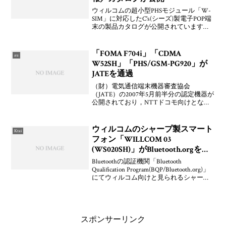
ウィルコムの超小型PHSモジュール「W-
SIM」に対応したC's(シーズ)製電子POP端
末の製品カタログが公開されています。
大日本印刷とシアーズとシーズの3社で共
同開発したということなので，以前話の
あった次世代電子POPってやつですか
「FOMA F704i」「CDMA
au
ね？P
W52SH」「PHS/GSM-PG920」が
JATEを通過
（財）電気通信端末機器審査協会
（JATE）の2007年5月前半分の認定機器が
公開されており，NTTドコモ向けとなる
「FOMA F704i」，au向けとなる「CDMA
W52SH」が認定されている。また，恐ら
くウィルコムとのローミング用だと思
ウィルコムのシャープ製スマート
Ktai
フォン「WILLCOM 03
(WS020SH)」がBluetooth.orgを通
過
Bluetoothの認証機関「Bluetooth
Qualification Program(BQP/Bluetooth.org)」
にてウィルコム向けと見られるシャープ
製「WILLCOM 03 (WS020SH)」が2008年6
月11日(水
スポンサーリンク