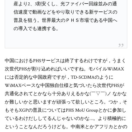
産より2、3割安くし、光ファイバー回線並みの通
信速度で動画などをやり取りできる新サービスの
普及を狙う。世界最大のＰＨＳ市場である中国へ
の導入でも連携する。
中国におけるPHSサービスは終了するわけですが，うまく
次世代PHSが割り込めればいいですね。モバイルWiMAX
には否定的な中国政府ですが，TD-SCDMAのように
WiMAXベースな中国独自仕様と気づいたら次世代PHSが
共通化されてとかなら十分ありえるかな(￣▽￣)ノ なかな
か難しいかと思いますが頑張って欲しいところ。つか，そ
もそもXGPの普及についてはPHS MoU Groupとかに参加し
ているわけだししてるんじゃないのかな…。より積極的に
ということなんだろうけども。中南米とかアフリカとかの