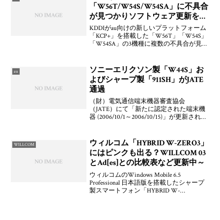
越しキャ
「W56T/W54S/W54SA」に不具合
が見つかりソフトウェア更新を開
始
KDDIがau向けの新しいプラットフォーム
「KCP+」を搭載した「W56T」「W54S」
「W54SA」の3機種に複数の不具合が見つ
かったとしてソフトウェア更新「ケータ
イアップデート」を開始したことをアナ
ウンスしています。ケータイアップデー
ソニーエリクソン製「W44S」お
au
ト
よびシャープ製「911SH」がJATE
通過
（財）電気通信端末機器審査協会
（JATE）にて「新たに認定された端末機
器 (2006/10/1～2006/10/15)」が更新され
た。その中にはau向けと見られるソニ
ー・エリクソン・モバイルコミュニケー
ションズ製「CDMA W44S」やソフ
ウィルコム「HYBRID W-ZERO3」
WILLCOM
にはピンクも出る？WILLCOM 03
とAd[es]との比較表など更新中～
ウィルコムのWindows Mobile 6.5
Professional 日本語版を搭載したシャープ
製スマートフォン「HYBRID W-
ZERO3（型番：WS027SH）」にカラーバ
リエーションとしてピンクが出るのでは
ないかというのがマイ