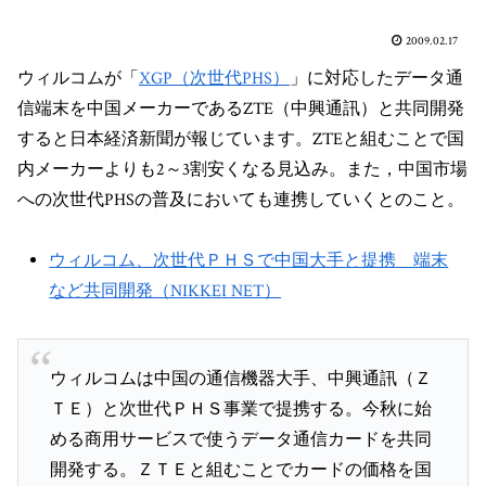
2009.02.17
ウィルコムが「
XGP（次世代PHS）
」に対応したデータ通
信端末を中国メーカーであるZTE（中興通訊）と共同開発
すると日本経済新聞が報じています。ZTEと組むことで国
内メーカーよりも2～3割安くなる見込み。また，中国市場
への次世代PHSの普及においても連携していくとのこと。
ウィルコム、次世代ＰＨＳで中国大手と提携 端末
など共同開発（NIKKEI NET）
ウィルコムは中国の通信機器大手、中興通訊（Ｚ
ＴＥ）と次世代ＰＨＳ事業で提携する。今秋に始
める商用サービスで使うデータ通信カードを共同
開発する。ＺＴＥと組むことでカードの価格を国