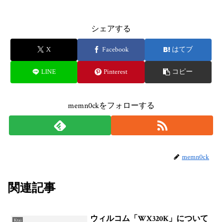
シェアする
X
Facebook
はてブ
LINE
Pinterest
コピー
memn0ckをフォローする
memn0ck
関連記事
ウィルコム「WX320K」について
Ktai