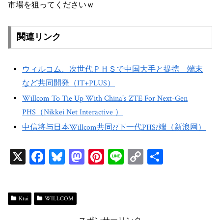
市場を狙ってくださいｗ
関連リンク
ウィルコム、次世代ＰＨＳで中国大手と提携 端末
など共同開発（IT+PLUS）
Willcom To Tie Up With China’s ZTE For Next-Gen
PHS（Nikkei Net Interactive ）
中信将与日本Willcom共同??下一代PHS?端（新浪网）
X
Fa
Bl
M
Pi
Li
C
共
ce
ue
as
nt
ne
op
有
bo
sk
to
er
y
ok
y
do
es
Li
Ktai
WILLCOM
n
t
n