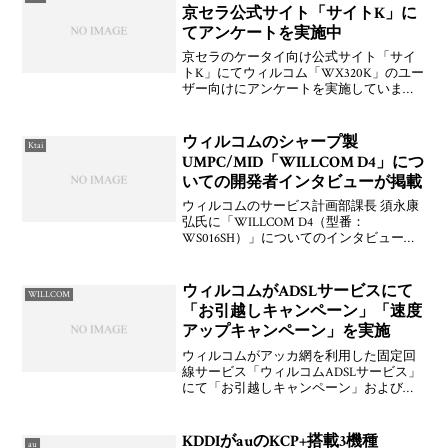
京セラ公式サイト「サイトK」に
てアンケートを実施中
京セラのケータイ向け公式サイト「サイ
トK」にてウィルコム「WX320K」のユー
ザー向けにアンケートを実施していま
す。「WX320K」でブックマークにある
「サイトK」にアクセスすれば自動的にア
ンケートページに飛ばされます。アンケ
ウィルコムのシャープ製
Ktai
ートの内容は，
UMPC/MID「WILLCOM D4」につ
いての開発者インタビューが掲載
ウィルコムのサービス計画部課長 須永康
弘氏に「WILLCOM D4（型番：
WS016SH）」についてのインタビューが
掲載されています。D4にからめて
「WILLCOM CORE」なんかの話も。D4の
COREへの対応方法は想定内なUSBとかっ
ウィルコムがADSLサービスにて
WILLCOM
ぽ
「お引越しキャンペーン」「速度
アップキャンペーン」を実施
ウィルコムがアッカ網を利用した固定回
線サービス「ウィルコムADSLサービス」
にて「お引越しキャンペーン」および
「速度アップキャンペーン」を2010年2月
1日(月)から実施することをお知らせして
います。ウィルコムADSLサービス「お引
KDDIがauのKCP+搭載3機種
au