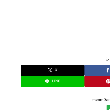
シ
X
LINE
memn0