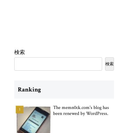
検索
検索
Ranking
The memn0ck.com's blog has
been renewed by WordPress.