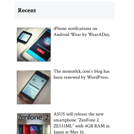
Recent
iPhone notifications on
Android Wear by WearADay.
The memn0ck.com’s blog has
been renewed by WordPress.
ASUS will release the new
smartphone “ZenFone 2
ZE551ML” with 4GB RAM in
Japan at May 16.