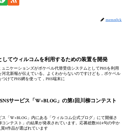
memn0ck
としてウィルコムを利用するための装置を開発
ミュニケーションズがポケベル代替受信システムとしてPHSを利用
を河北新報が伝えている。よくわからないのですけども，ポケベル
つけてPHS網を使って，PHS端末に
SNSサービス「W+BLOG」の第1回川柳コンテスト
ス「W+BLOG」内にある「ウィルコム公式ブログ」にて開催さ
 川柳コンテスト」の結果が発表されています。応募総数1024句の中か
入賞8作品が選ばれています