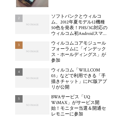
ソフトバンクとウィルコ
ム、2012年夏モデル12機種
50色を発表！PHS/3G対応の
ウィルコム初Androidスマー
トフォン「DIGNO DUAL
ウィルコムコアモジュール
WX04K」が登場
フォーラムに「インデック
ス・ホールディングス」が
参加
ウィルコム「WILLCOM
03」などで利用できる「手
描きチャット」にPC版アプ
リが公開
BWAサービス「UQ
WiMAX」がサービス開
始！モニター当選＆開通セ
レモニーに参加