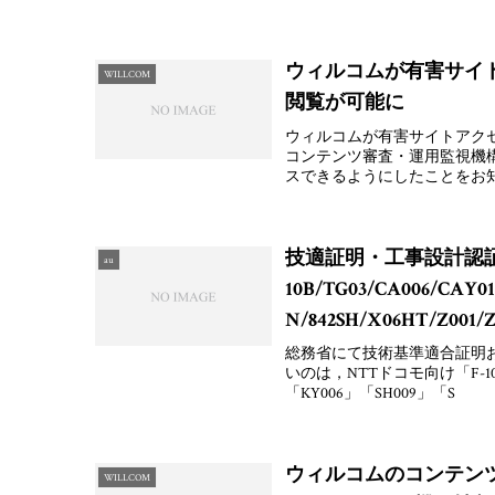
ウィルコムが有害サイ
WILLCOM
閲覧が可能に
ウィルコムが有害サイトアク
コンテンツ審査・運用監視機
スできるようにしたことをお
技適証明・工事設計認証
au
10B/TG03/CA006/CAY01
N/842SH/X06HT/Z00
総務省にて技術基準適合証明お
いのは，NTTドコモ向け「F-10B」「
「KY006」「SH009」「S
ウィルコムのコンテンツ制
WILLCOM