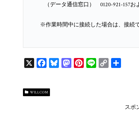
（データ通信窓口） 0120-921-157およ
※作業時間中に接続した場合は、接続で
X
Fa
Bl
M
Pi
Li
C
共
ce
ue
as
nt
ne
op
有
bo
sk
to
er
y
ok
y
do
es
Li
WILLCOM
n
t
n
スポ
k