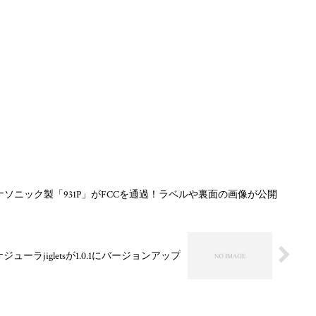
ソニック製「931P」がFCCを通過！ラベルや裏面の画像が公開
ューラjigletsが1.0.1にバージョンアップ