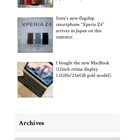
Sony’s new flagship
smartphone “Xperia Z4”
arrives in Japan on this
summer.
I bought the new MacBook
(12inch retina display
1.1GHz/256GB gold model).
Archives