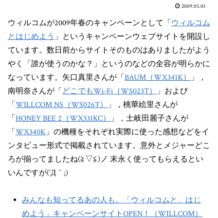
2009.05.01
ウィルコムが2009年春のキャンペーンとして「
ウィルコム
とはじめよう
」というキャンペーンウェブサイトを開設し
ています。数日前からサイトそのものはありましたがよう
やく「誰が使うのかな？」というのなどの全容が明らかに
なっています。矢口真里さんが「
BAUM（WX341K）
」，
南明奈さんが「
どこでもWi-Fi（WS023T）
」および
「
WILLCOM NS（WS026T）
」，桃華絵里さんが
「
HONEY BEE 2（WX331KC）
」，土岐田麗子さんが
「
WX340K
」の機種をそれぞれ実際に使った感想などをイ
ンタビュー形式で掲載されています。意外とメジャーどこ
ろが揃ってましたね(≧▽≦)ノ 末永く使ってもらえるとい
いんですが(´Д｀;)
みんなも知ってるあの人も。「ウィルコムと、はじ
めよう」キャンペーンサイトOPEN！（WILLCOM）