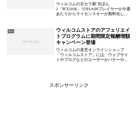
ウィルコムの京セラ製“京ぽん
2「WX310K」”のFLASHプレイヤーが今週
あたりからライセンスキーが無料化して
いるとのこと。うぉ！確かに！京セラ公
式サイト「サイトK」からライセンスキー
を取得して導入できますよ。というか，
ウィルコムストアのアフェリエイ
Ktai
このFLASHプレ
トプログラムに期間限定報酬増額
キャンペーン登場
ウィルコムの直営オンラインショップ
「ウィルコムストア」には、ウェブサイ
トやブログなどのユーザーがバナーやテ
キストなどの広告を貼って報酬を得る
「アフェリエイトプログラム」があるの
だが、23日付けで送られてきたメールに
よると「ウィルコムストア報
スポンサーリンク