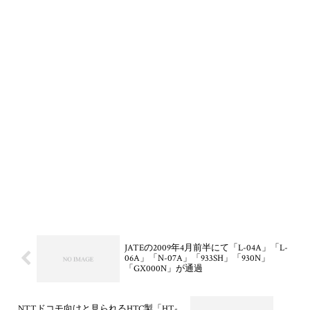
JATEの2009年4月前半にて「L-04A」「L-
06A」「N-07A」「933SH」「930N」
「GX000N」が通過
NTTドコモ向けと見られるHTC製「HT-