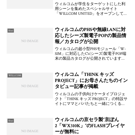
ンペーンも11/18(火)から開始
ウィルコムが学生をターゲットにした利
用シーンを集めたスペシャルサイト
「WILLCOM UNITED」をオープンしてい
ます。好調な個人音声ユーザーに向けた
ものっぽいですね。また，ウィルコムか
ら他社携帯電話・一般加入電話と電話し
ウィルコムのPHSや無線LANに対
Ktai
た回数に応じてパ
応したシーズ製電子POPの製品情
報／カタログが公開
ウィルコムの超小型PHSモジュール「W-
SIM」に対応したC's(シーズ)製電子POP端
末の製品カタログが公開されています。
大日本印刷とシアーズとシーズの3社で共
同開発したということなので，以前話の
あった次世代電子POPってやつですか
ウィルコム「THINK キッズ
WILLCOM
ね？P
PROJECT」にお母さんたちのイン
タビュー記事が掲載
ウィルコムの子供向けケータイプロジェ
クト「THINK キッズ PROJECT」の特設サ
イトにママとパパたちと一緒につくる幸
せのものさしとしてNPO法人チルドリン
が首都圏において隔月で12万部発刊して
いるフリーペーパー「チルドリン」に掲
ウィルコムの京セラ製“京ぽん
Ktai
載され
2「WX310K」”のFLASHプレイヤ
ーが無料に