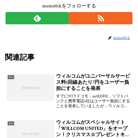
memn0ckをフォローする
memn0ck
関連記事
ウィルコムがユニバーサルサービ
Ktai
ス料1回線あたり7円をユーザー負
担にすることを発表
すでにNTTドコモ，au(KDDI)，ソフトバ
ンクと携帯電話3社はユーザー負担にする
ことを発表していましたが，ウィルコム
も公式にユーザー負担とすることを発表
しました。これで2007年1月～6月には1回
線あたり7.35円(税込)がユーザーに追
ウィルコムがスペシャルサイト
Ktai
「WILLCOM UNITED」をオープ
ン！クリスマス☆プレゼントキャ