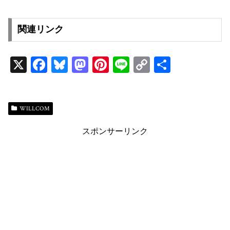
関連リンク
X
Fa
Bl
M
Pi
Li
C
共
ce
ue
as
nt
ne
op
有
bo
sk
to
er
y
ok
y
do
es
Li
WILLCOM
n
t
n
スポンサーリンク
k