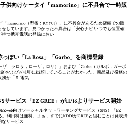
製子供向けケータイ「mamorino」に不具合で一時販
イ「mamorino（型番：KYY01）」に不具合があるため店頭での販
らせしています。見つかった不具合は「安心ナビ いつでも位置確
が持つ携帯電話の登録におい
ぽい「La Rosa」「Garbo」を商標登録
ラローザ，ラロサ，ローザ，ロサ）」および「Garbo（ガルボ，ガーボ
(金)および9/4(月)に出願していることがわかった。商品及び役務の
務が「９ 電気
NSサービス「EZ GREE」が11/16よりサービス開始
uのEZweb向けソーシャルネットワーキングサービス（SNS）「EZ
始する。利用料は無料。まぁ，すでにKDDIがGREEと組むことは発表済
的なサービス