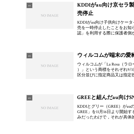
KDDIがau向け京セラ
au
売停止
KDDIがau向け子供向けケータ
売を一時停止したことをお知
認」を利用する際に保護者側
ウィルコムが端末の愛称っ
au
ウィルコムが「La Rosa（
）」という商標をそれぞれ9/1
区分並びに指定商品又は指定役
GREEと組んだau向けS
au
KDDIとグリー（GREE）がa
GREE」を11月16日より開
みだったわけで，それが具体