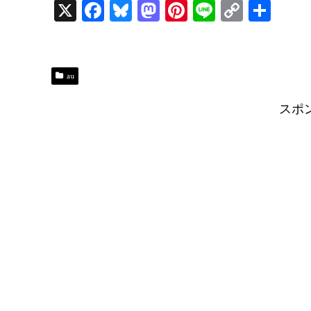
X
Fa
Bl
M
Pi
Li
C
共
ce
ue
as
nt
ne
op
有
bo
sk
to
er
y
ok
y
do
es
Li
au
n
t
n
スポ
k