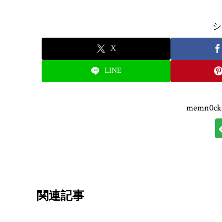
シ
X
LINE
memn0
関連記事