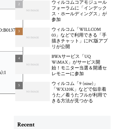
ウィルコムコアモジュール
WX04K」が登場
フォーラムに「インデック
ス・ホールディングス」が
参加
ウィルコム「WILLCOM
:B013767
03」などで利用できる「手
描きチャット」にPC版アプ
リが公開
BWAサービス「UQ
WiMAX」がサービス開
始！モニター当選＆開通セ
):1
レモニーに参加
ウィルコム「9 (nine)」
「WX320K」などで似非着
うた／着うたフルが利用で
きる方法が見つかる
Recent