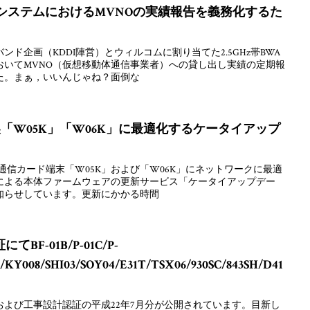
WAシステムにおけるMVNOの実績報告を義務化するた
ド企画（KDDI陣営）とウィルコムに割り当てた2.5GHz帯BWA
おいてMVNO（仮想移動体通信事業者）への貸し出し実績の定期報
た。まぁ，いいんじゃね？面倒な
製「W05K」「W06K」に最適化するケータイアップ
タ通信カード端末「W05K」および「W06K」にネットワークに最適
による本体ファームウェアの更新サービス「ケータイアップデー
知らせしています。更新にかかる時間
F-01B/P-01C/P-
7/KY008/SHI03/SOY04/E31T/TSX06/930SC/843SH/D41
よび工事設計認証の平成22年7月分が公開されています。目新し