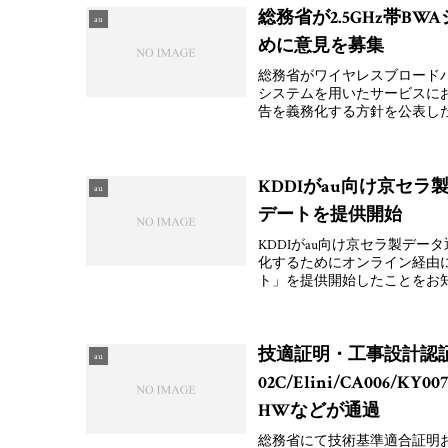
総務省が2.5GHz帯B
au
めに意見を募集
総務省がワイヤレスブロードバン
システムを用いたサービスに
告を義務化する方針を公表し
KDDIがau向け京セラ
au
デートを提供開始
KDDIがau向け京セラ製デー
化するためにオンライン経由
ト」を提供開始したことをお
技適証明・工事設計認証にてB
au
02C/Elini/CA006/KY00
HWなどが通過
総務省にて技術基準適合証明お