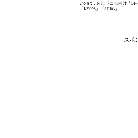
いのは，NTTドコモ向け「BF-01B
「KY008」「SHI03」「
スポ