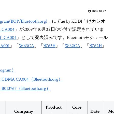
2009.10.22
rogram(BQP/Bluetooth.org)
」にてau by KDDI向けカシオ
 CA004
」が2009年10月22日(木)付で認定されていま
 CA004
」として発表済みです。Bluetoothモジュール
A001
」「
W63CA
」「
W63H
」「
W62CA
」「
W62H
」
 Program）
Site: CDMA CA004（Bluetooth.org）
te: B013767（Bluetooth.org）
Product
Core
Company
Date
Mo