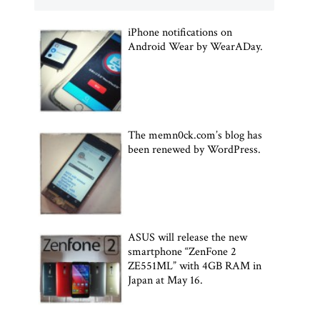
iPhone notifications on
Android Wear by WearADay.
The memn0ck.com’s blog has
been renewed by WordPress.
ASUS will release the new
smartphone “ZenFone 2
ZE551ML” with 4GB RAM in
Japan at May 16.