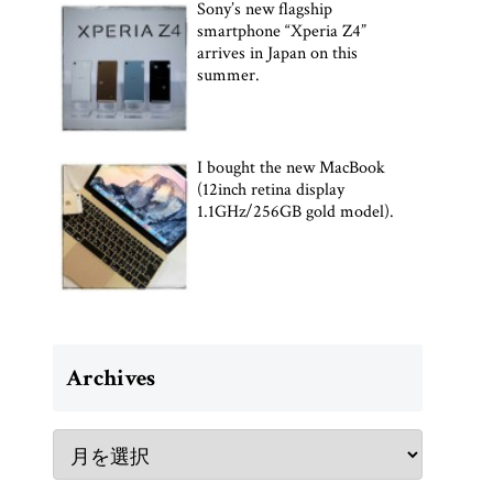
Sony’s new flagship
smartphone “Xperia Z4”
arrives in Japan on this
summer.
I bought the new MacBook
(12inch retina display
1.1GHz/256GB gold model).
Archives