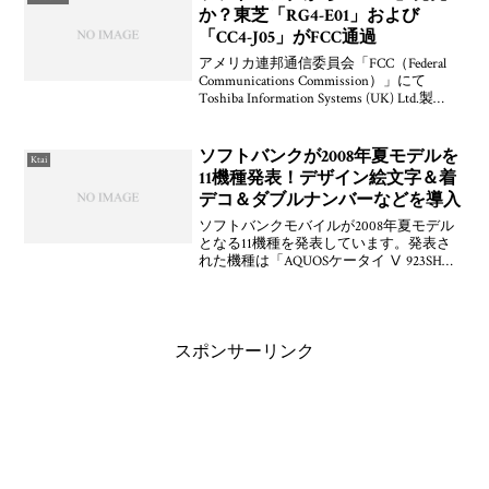
か？東芝「RG4-E01」および
「CC4-J05」がFCC通過
アメリカ連邦通信委員会「FCC（Federal
Communications Commission）」にて
Toshiba Information Systems (UK) Ltd.製
「RG4-E01」が通過している。ユーザーマ
ニュアルを見る
ソフトバンクが2008年夏モデルを
Ktai
11機種発表！デザイン絵文字＆着
デコ＆ダブルナンバーなどを導入
ソフトバンクモバイルが2008年夏モデル
となる11機種を発表しています。発表さ
れた機種は「AQUOSケータイ Ⅴ 923SH」
「THE PREMIUM WATERPROOF 824SH」
「PANTONE SLIDE 825SH」「Tropi
スポンサーリンク