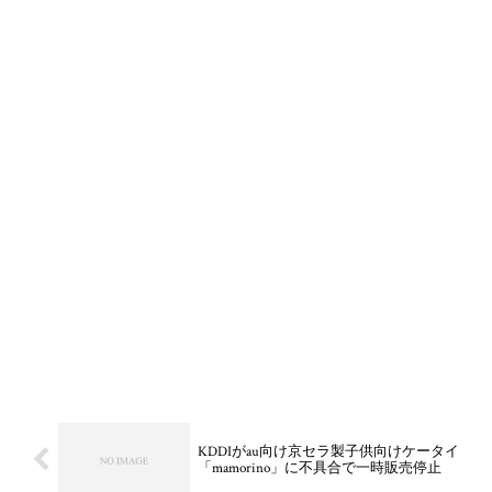
KDDIがau向け京セラ製子供向けケータイ
「mamorino」に不具合で一時販売停止