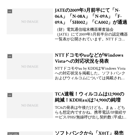
ョンアップサービシ「ソフトウェア更
新」を提供開始したことをお知らせして
JATEの2009年3月前半にて「N-
au
います。更新にかかる時
06A」「N-08A」「N-09A」「F-
09A」「SH002」「CA002」が通過
（財）電気通信端末機器審査協会
（JATE）にて2009年3月前半分の認定機器
一覧表が公開されています。NTTドコモ
向けと見られるNEC製「N-06A」「N-
08A」「N-09A」および富士通「F-
09A」，au向けと見られるシャープ製
NTTドコモやauなどがWindows
au
「CD
Vistaへの対応状況を発表
NTTドコモやau by KDDIはWindows Vista
への対応状況を掲載した。ソフトバンク
およびウィルコムについては掲載されて
いない。日本通信「b-mobile」は1/30以降
順次掲載予定。セイコーインスツルのカ
ード機種はそれぞれ対
TCA速報！ウィルコムは12,900の
au
純減！KDDI(au)は74,900の純増
TCAの発表は午後だけども。まぁ，どち
らも想定内ですかね。携帯電話/IP接続サ
ービス/PHS/無線呼び出し契約数 (平成20
年9月末現在)（TCA）KDDIサービス契約
数 | 財務・事業データ（KDDI）加入者情
報（WILLCOM）
ソフトバンクから「X01T」発売
DoCoMo