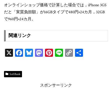
オンラインショップ価格で計算した場合では，iPhone 3GS
だと「実質負担額」が16GBタイプで480円×24カ月，32GB
で960円×24カ月。
関連リンク
X
Fa
Bl
M
Pi
Li
C
共
ce
ue
as
nt
ne
op
有
bo
sk
to
er
y
ok
y
do
es
Li
SoftBank
n
t
n
スポンサーリンク
k