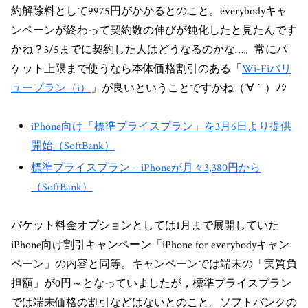
約解除料として9975円がかかるとのこと。everybodyキャ
ンペーンが終わって契約数の伸びが鈍化したと見たんです
かね？3/5までに契約した人はどうなるのかな…。常にパ
ケット上限まで使うなら本体価格割引のある「
Wi-Fiバリ
ュープラン（i）
」が良いということですかね（´∀｀）ﾉｼ
iPhone向け「標準プライスプラン」を3月6日より提供
開始（SoftBank）
標準プライスプラン－iPhoneが月々3,380円から
（SoftBank）
パケット料金オプションとしては1月まで展開していた
iPhone向け割引キャンペーン「iPhone for everybodyキャン
ペーン」の内容と同等。キャンペーンでは端末の「実質負
担額」が0円～となっていましたが，標準プライスプラン
では端末価格の割引などはないとのこと。ソフトバンクの