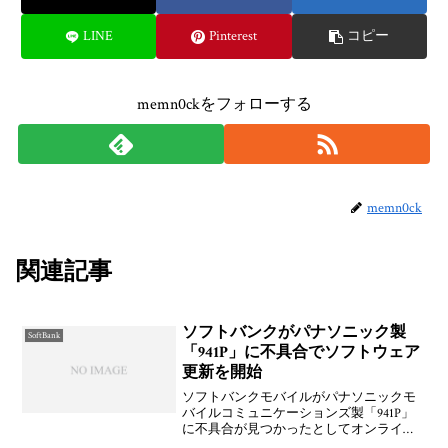
LINE
Pinterest
コピー
memn0ckをフォローする
memn0ck
関連記事
ソフトバンクがパナソニック製
SoftBank
「941P」に不具合でソフトウェア
更新を開始
ソフトバンクモバイルがパナソニックモ
バイルコミュニケーションズ製「941P」
に不具合が見つかったとしてオンライン
経由による本体ファームウェアのバージ