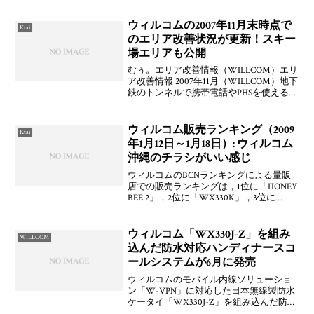
始，2) 事前の登録なしにいつでもウェブ
サイトでの請求照会サービスが利用可能
ウィルコムの2007年11月末時点で
Ktai
へ，3)
のエリア改善状況が更新！スキー
場エリアも公開
むぅ。エリア改善情報（WILLCOM）エリ
ア改善情報 2007年11月（WILLCOM）地下
鉄のトンネルで携帯電話やPHSを使える日
は来るのかを各社に聞いた（GIGAZINE）
地下鉄内で携帯「圏外」対策 キャリア
の対応はバラバラ（Y!ニュー
ウィルコム販売ランキング（2009
Ktai
年1月12日～1月18日）: ウィルコム
沖縄のチラシがいい感じ
ウィルコムのBCNランキングによる量販
店での販売ランキングは，1位に「HONEY
BEE 2」，2位に「WX330K」，3位に
「WILLCOM LU」，4位に「WX320T」，
5位に「WX310K」とスペシャルモデルの
影響で京ぽん2が以前好
ウィルコム「WX330J-Z」を組み
WILLCOM
込んだ防水対応ハンディナースコ
ールシステムが6月に発売
ウィルコムのモバイル内線ソリューショ
ン「W-VPN」に対応した日本無線製防水
ケータイ「WX330J-Z」を組み込んだ防水
対応型ハンディナースコールシステムを