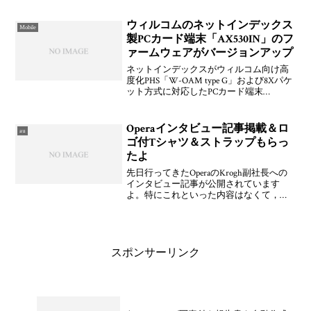
ケアコムが2009年6月1日(月)から販売する
ことを発表しています。業界初とのこ
ウィルコムのネットインデックス
Mobile
と。
製PCカード端末「AX530IN」のフ
ァームウェアがバージョンアップ
ネットインデックスがウィルコム向け高
度化PHS「W-OAM type G」および8Xパケ
ット方式に対応したPCカード端末
「AX530IN」の本体ファームウェアをバ
ージョンアップするソフトウェアを公開
しています。公開されたのは，Ver.1.0
Operaインタビュー記事掲載＆ロ
au
ゴ付Tシャツ＆ストラップもらっ
たよ
先日行ってきたOperaのKrogh副社長への
インタビュー記事が公開されています
よ。特にこれといった内容はなくて，な
んだか概論っぽくなっちゃいました。コ
ア度はARENAということで落としたつも
り。記念にTシャツとストラップをもらい
ました！売
スポンサーリンク