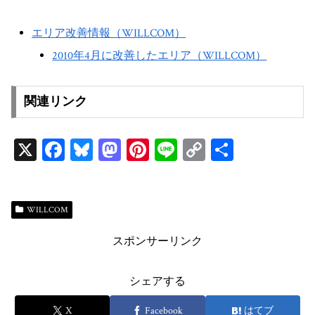
エリア改善情報（WILLCOM）
2010年4月に改善したエリア（WILLCOM）
関連リンク
X
Fa
Bl
M
Pi
Li
C
共
ce
ue
as
nt
ne
op
有
bo
sk
to
er
y
ok
y
do
es
Li
WILLCOM
n
t
n
スポンサーリンク
k
シェアする
X
Facebook
はてブ