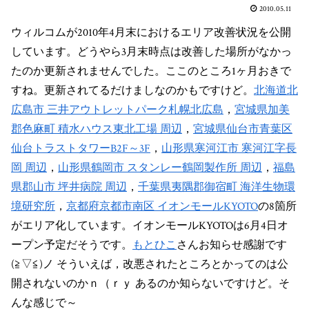
2010.05.11
ウィルコムが2010年4月末におけるエリア改善状況を公開
しています。どうやら3月末時点は改善した場所がなかっ
たのか更新されませんでした。ここのところ1ヶ月おきで
すね。更新されてるだけましなのかもですけど。
北海道北
広島市 三井アウトレットパーク札幌北広島
，
宮城県加美
郡色麻町 積水ハウス東北工場 周辺
，
宮城県仙台市青葉区
仙台トラストタワーB2F～3F
，
山形県寒河江市 寒河江字長
岡 周辺
，
山形県鶴岡市 スタンレー鶴岡製作所 周辺
，
福島
県郡山市 坪井病院 周辺
，
千葉県夷隅郡御宿町 海洋生物環
境研究所
，
京都府京都市南区 イオンモールKYOTO
の8箇所
がエリア化しています。イオンモールKYOTOは6月4日オ
ープン予定だそうです。
もとひこ
さんお知らせ感謝です
(≧▽≦)ノ そういえば，改悪されたところとかってのは公
開されないのかｎ（ｒｙ あるのか知らないですけど。そ
んな感じで～