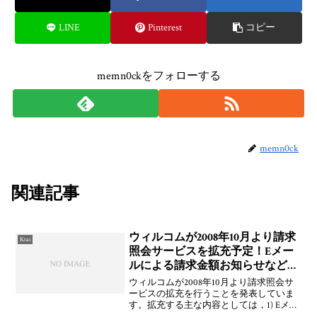
LINE
Pinterest
コピー
memn0ckをフォローする
memn0ck
関連記事
ウィルコムが2008年10月より請求
Ktai
照会サービスを拡充予定！Eメー
ルによる請求金額お知らせなどを
開始
ウィルコムが2008年10月より請求照会サ
ービスの拡充を行うことを発表していま
す。拡充する主な内容としては，1) Eメー
ルによる請求金額お知らせサービスを開