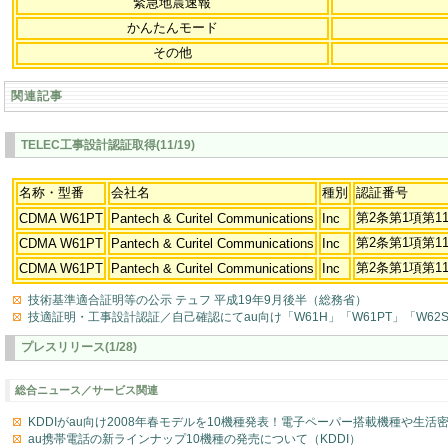
緊急地震速報
かんたんモード
その他
関連記事
TELEC工事設計認証取得(11/19)
名称・型番
会社名
種別
認証番号
第2条第1項第1
CDMA W61PT
Pantech & Curitel Communications
Inc
第2条第1項第1
CDMA W61PT
Pantech & Curitel Communications
Inc
第2条第1項第1
CDMA W61PT
Pantech & Curitel Communications
Inc
技術基準適合証明等の公示 テュフ 平成19年9月後半（総務省）
技適証明・工事設計認証／自己確認にてau向け「W61H」「W61PT」「W62SA
プレスリリース(1/28)
総合ニュース／サービス関連
KDDIがau向け2008年春モデルを10機種発表！電子ペーパー搭載機種や生活
au携帯電話の新ラインナップ10機種の発売について（KDDI）