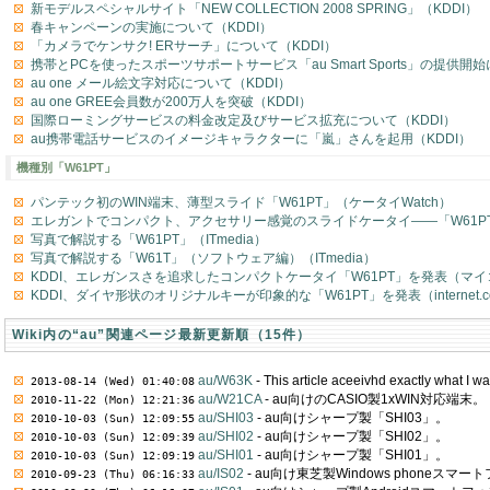
新モデルスペシャルサイト「NEW COLLECTION 2008 SPRING」（KDDI）
春キャンペーンの実施について（KDDI）
「カメラでケンサク! ERサーチ」について（KDDI）
携帯とPCを使ったスポーツサポートサービス「au Smart Sports」の提供開始
au one メール絵文字対応について（KDDI）
au one GREE会員数が200万人を突破（KDDI）
国際ローミングサービスの料金改定及びサービス拡充について（KDDI）
au携帯電話サービスのイメージキャラクターに「嵐」さんを起用（KDDI）
機種別「W61PT」
パンテック初のWIN端末、薄型スライド「W61PT」（ケータイWatch）
エレガントでコンパクト、アクセサリー感覚のスライドケータイ――「W61PT」（
写真で解説する「W61PT」（ITmedia）
写真で解説する「W61T」（ソフトウェア編）（ITmedia）
KDDI、エレガンスさを追求したコンパクトケータイ「W61PT」を発表（マ
KDDI、ダイヤ形状のオリジナルキーが印象的な「W61PT」を発表（internet.c
Wiki内の“au”関連ページ最新更新順（15件）
au/W63K
- This article aceeivhd exactly what I wa
2013-08-14 (Wed) 01:40:08
au/W21CA
- au向けのCASIO製1xWIN対応端末。
2010-11-22 (Mon) 12:21:36
au/SHI03
- au向けシャープ製「SHI03」。
2010-10-03 (Sun) 12:09:55
au/SHI02
- au向けシャープ製「SHI02」。
2010-10-03 (Sun) 12:09:39
au/SHI01
- au向けシャープ製「SHI01」。
2010-10-03 (Sun) 12:09:19
au/IS02
- au向け東芝製Windows phoneスマー
2010-09-23 (Thu) 06:16:33