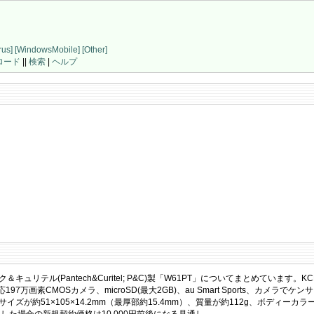
rus]
[WindowsMobile]
[Other]
ロード
||
検索
|
ヘルプ
＆キュリテル(Pantech&Curitel; P&C)製「W61PT」についてまとめています。
応197万画素CMOSカメラ、microSD(最大2GB)、au Smart Sports、カメラでケ
ズが約51×105×14.2mm（最厚部約15.4mm）、質量が約112g、ボディーカ
た場合の新規契約価格は10,000円前後になる見通し。