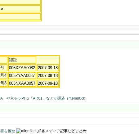
×
認証
1号
005XZAA0082
2007-09-18
1号4
005ZYAA0037
2007-09-18
1号8
005NXAA0057
2007-09-18
」や京セラPHS「AR01」などが通過（memn0ck）
密着を推進
各メディア記事などまとめ