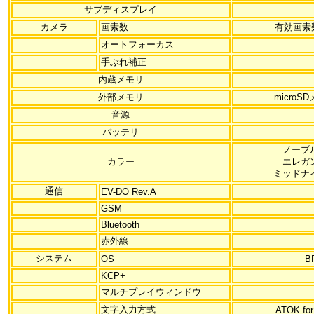
サブディスプレイ
カメラ
画素数
有効画素
オートフォーカス
手ぶれ補正
内蔵メモリ
外部メモリ
micro
音源
バッテリ
ノーブ
カラー
エレガ
ミッドナ
通信
EV-DO Rev.A
GSM
Bluetooth
赤外線
システム
OS
B
KCP+
マルチプレイウィンドウ
文字入力方式
ATOK for