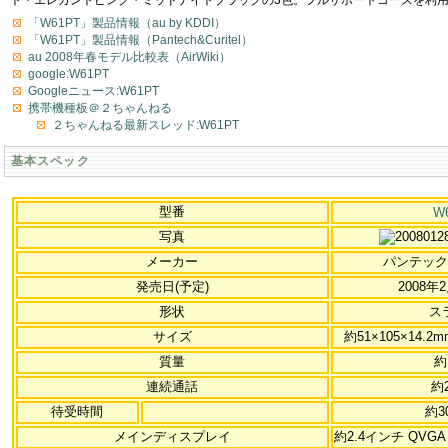
「W61PT」製品情報（au by KDDI）
「W61PT」製品情報（Pantech&Curitel）
au 2008年春モデル比較表（AirWiki）
google:W61PT
Googleニュース:W61PT
携帯機種板＠２ちゃんねる
２ちゃんねる最新スレッド:W61PT
基本スペック
型番
W
写真
メーカー
パンテッ
発売日(予定)
2008
形状
ス
サイズ
約51×105×14.2
質量
約
連続通話
約
待受時間
約3
メインディスプレイ
約2.4インチ QVGA 