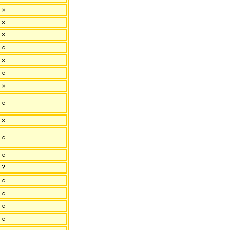
×
×
×
○
×
○
×
○
×
○
○
？
○
○
○
○