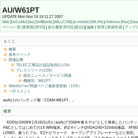
AU/W61PT
UPDATE Mon Nov 19 19:11:27 2007
Wiki
[DoCoMo]
[au]
[SoftBank]
[WILLCOM]
[e-mobile]
[WLAN]
|
Antenna
[Ktai]
[Zau
ページ一覧
[更新順]
[RSS]
|
差分履歴
[RSS]
[差分]
||
編集
|
管理
|
新規作成
|
アップ
もくじ
概要
基本スペック
関連記事
TELEC工事設計認証取得(11/19)
プレスリリース(1/28)
総合ニュース／サービス関連
機種別「W61PT」
Wiki内の“au”関連ページ最新更新順（15件）
一行コメント
au向けのパンテック製「CDMA W61PT」。
概要
KDDIが2008年1月28日(月)にau向け“2008年春モデル”として発表したパンテック
P&Cとしてはじめての1X WIN端末。約2.4インチQVGA(240×320dot)液晶、AF対
LISMO、着うたフル、EZナビウォーク、オープンアプリプレーヤーなどに対応。サイ
ト・エレガントピンク・ミッドナイトブラックの3色。フルサポートコースを利用し