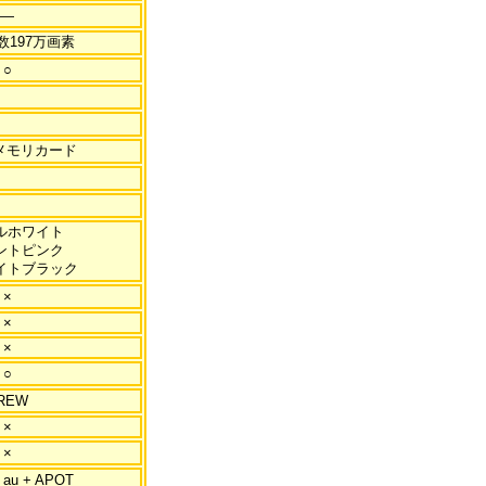
―
数197万画素
○
SDメモリカード
ルホワイト
ントピンク
イトブラック
×
×
×
○
REW
×
×
 au + APOT