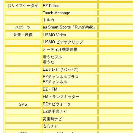
おサイフケータイ
EZ Felica
Touch Message
トルカ
スポーツ
au Smart Sports「Run&Walk」
音楽・映像
LISMO Video
LISMO ビデオクリップ
オーディオ機器連携
着うたフル
着うた
EZテレビ (ワンセグ)
EZチャンネルプラス
EZチャンネル
EZ・FM
FMトランスミッター
EZナビウォーク
GPS
EZ助手席ナビ
災害時ナビ
安心ナビ