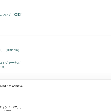
について（KDDI）
ITmedia）
イコミジャーナル）
om）
nted it to achieve.
トフォン「IS02」。