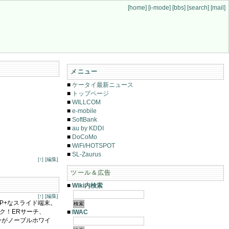
[home]
[i-mode]
[bbs]
[search]
[mail]
メニュー
■
ケータイ最新ニュース
■
トップページ
■
WILLCOM
■
e-mobile
■
SoftBank
■
au by KDDI
■
DoCoMo
■
WiFi/HOTSPOT
■
SL-Zaurus
[↑]
[編集]
ツール＆広告
■
Wiki内検索
[↑]
[編集]
KCP+なスライド端末。
ンサク！ERサーチ、
■
IWAC
ラーがノーブルホワイ