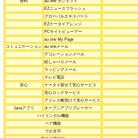
便利
au one ガジェット
EZニュースフラッシュ
グローバルエキスパート
EZケータイアレンジ
PCサイトビューアー
au one My Page
コミュニケーション
au oneメール
デコレーションメール
絵しゃべりメール
ラッピングメール
テレビ電話
安心
ケータイ探せて安心サービス
安心ロックサービス
アドレス帳預けて安心サービス
Javaアプリ
オープンアプリプレーヤー
バイリンガル機能
ペア機能
でか文字