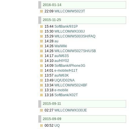
2016-01-14
22:09
WILLCOM/WS023T
2015-11-25
15:44
SoftBank/931P
15:30
WILLCOM/WX330J
15:29
WILLCOM/WS003SH/FAQ
14:28
au
14:26
WalWiki
14:26
WILLCOM/WS027SH/USB
14:17
au/W63S
14:10
au/HIY02
14:09
SoftBank/iPhone3G
14:01
e-mobile/H11T
13:57
au/W63K
13:49
UQ/UD02NA
13:34
WILLCOM/WS024BF
13:18
e-mobile
13:16
SoftBank/X02T
2015-09-11
02:27
WILLCOM/WX330JE
2015-09-09
00:52
UQ