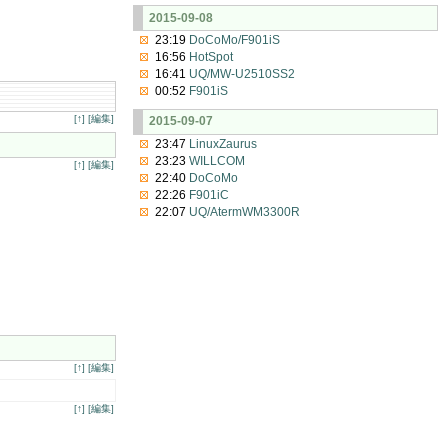
2015-09-08
23:19
DoCoMo/F901iS
16:56
HotSpot
16:41
UQ/MW-U2510SS2
00:52
F901iS
[↑]
[編集]
2015-09-07
23:47
LinuxZaurus
23:23
WILLCOM
[↑]
[編集]
22:40
DoCoMo
22:26
F901iC
22:07
UQ/AtermWM3300R
[↑]
[編集]
[↑]
[編集]