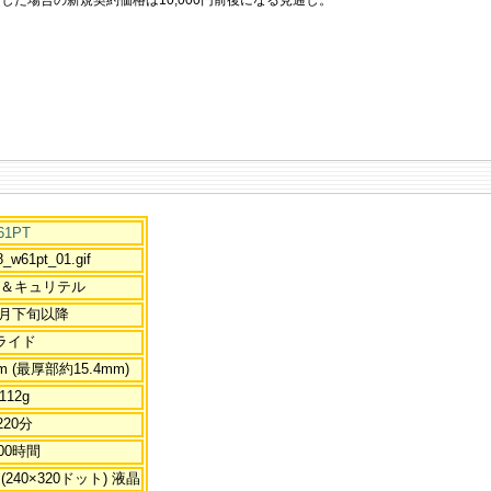
61PT
ク＆キュリテル
年2月下旬以降
ライド
mm (最厚部約15.4mm)
112g
220分
00時間
(240×320ドット) 液晶