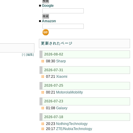
■
Google
■
Amazon
更新されたページ
2026-08-02
[↑]
[編集]
08:30
Sharp
2026-07-31
07:21
Xiaomi
2026-07-25
00:21
MotorolaMobility
2026-07-23
01:08
Galaxy
2026-07-18
20:23
NothingTechnology
20:17
ZTE/NubiaTechnology