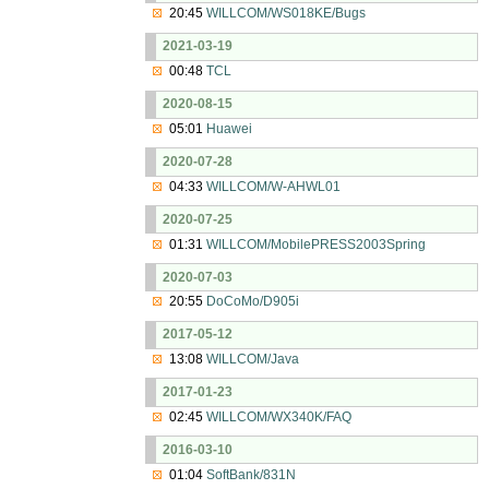
20:45
WILLCOM/WS018KE/Bugs
2021-03-19
00:48
TCL
2020-08-15
05:01
Huawei
2020-07-28
04:33
WILLCOM/W-AHWL01
2020-07-25
01:31
WILLCOM/MobilePRESS2003Spring
2020-07-03
20:55
DoCoMo/D905i
2017-05-12
13:08
WILLCOM/Java
2017-01-23
02:45
WILLCOM/WX340K/FAQ
2016-03-10
01:04
SoftBank/831N