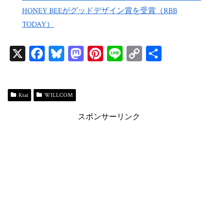
HONEY BEEがグッドデザイン賞を受賞（RBB
TODAY）
X
Fa
Bl
M
Pi
Li
C
共
ce
ue
as
nt
ne
op
有
bo
sk
to
er
y
ok
y
do
es
Li
Ktai
WILLCOM
n
t
n
スポンサーリンク
k