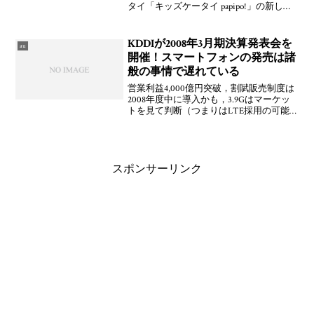
タイ「キッズケータイ papipo!」の新しい
CMムービー「こども向け」「保護者向
け」「無料編」「でん・める・かめ編」
が公開されている。なんか制作スタッフ
KDDIが2008年3月期決算発表会を
au
まで掲載
開催！スマートフォンの発売は諸
般の事情で遅れている
営業利益4,000億円突破，割賦販売制度は
2008年度中に導入かも，3.9Gはマーケッ
トを見て判断（つまりはLTE採用の可能
性が高い），スマートフォンの投入は諸
般の事情で遅れているなどなど。2008年3
月期決算短信を掲載しました。（KDDI
スポンサーリンク