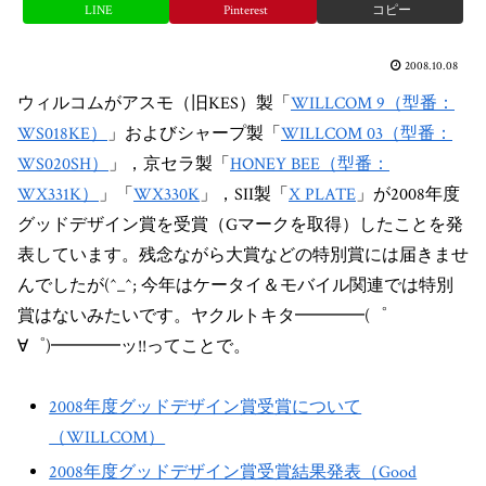
LINE
Pinterest
コピー
2008.10.08
ウィルコムがアスモ（旧KES）製「
WILLCOM 9（型番：
WS018KE）
」およびシャープ製「
WILLCOM 03（型番：
WS020SH）
」，京セラ製「
HONEY BEE（型番：
WX331K）
」「
WX330K
」，SII製「
X PLATE
」が2008年度
グッドデザイン賞を受賞（Gマークを取得）したことを発
表しています。残念ながら大賞などの特別賞には届きませ
んでしたが(^_^; 今年はケータイ＆モバイル関連では特別
賞はないみたいです。ヤクルトキタ━━━━(゜
∀゜)━━━━ッ!!ってことで。
2008年度グッドデザイン賞受賞について
（WILLCOM）
2008年度グッドデザイン賞受賞結果発表（Good