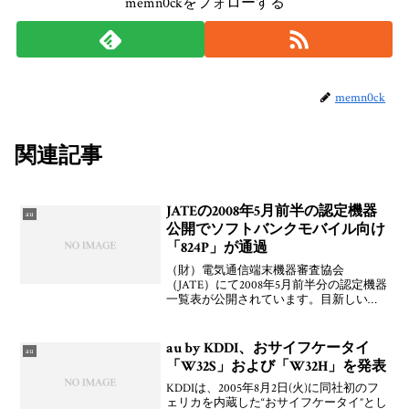
memn0ckをフォローする
memn0ck
関連記事
JATEの2008年5月前半の認定機器
au
公開でソフトバンクモバイル向け
「824P」が通過
（財）電気通信端末機器審査協会
（JATE）にて2008年5月前半分の認定機器
一覧表が公開されています。目新しいと
ころでは，ソフトバンクモバイル向けと
見られるパナソニックモバイルコミュニ
ケーションズ製「824P」が認定されてい
au by KDDI、おサイフケータイ
au
ます。前回「82
「W32S」および「W32H」を発表
KDDIは、2005年8月2日(火)に同社初のフ
ェリカを内蔵した“おサイフケータイ”とし