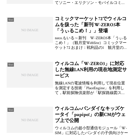
てソニー・エリクソン・モバイルコミュ
ニケーションズ製「W32S」および日立製
作所製「W32H」を正式に発表した。発表
は、渋谷にある「KDDI DESIG
コミックマーケット72でウィルコ
Ktai
ムを扱った「新刊 W-ZERO3本
「うぃるこめ！」」登場
neco.もいる～新刊 W-ZERO3本「うぃる
こめ！」（観月堂WebSite）コミックマー
ケット72 おまけ：戦利品の1 観月堂のウ
ィルコム本（9m^2 / みうゼノ）ぬぉー、
コミケでW－ZERO3本「うぃるこめ！」
が売っていたらしい！！
ウィルコム「W-ZERO3」に対応
Ktai
した無線LAN利用の現在地測定サ
ービス
無線LANの電波情報を利用して現在位置
を測定する技術「PlaceEngine」を利用し
て，駅前探険倶楽部が「駅探路線図スク
ロール版」で現在位置の地図が表示でき
るサービスを開始したそうですよ。対応
しているのがWindows XPとW-ZERO
ウィルコム×バンダイなキッズケ
Ktai
ータイ「papipo!」の新CMがウェ
ブ上で公開
ウィルコムの超小型通信モジュール「W-
SIM」に対応したバンダイの子供向けケー