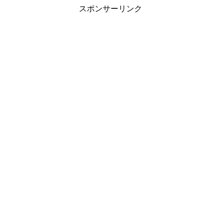
n
t
n
スポンサーリンク
k