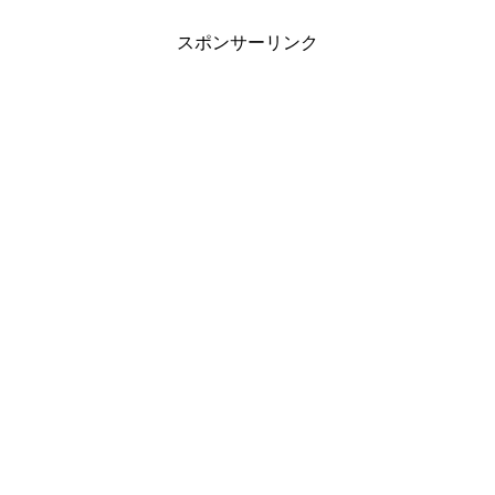
と32局まで増えていますo(*^▽^*)o 合計
161
スポンサーリンク