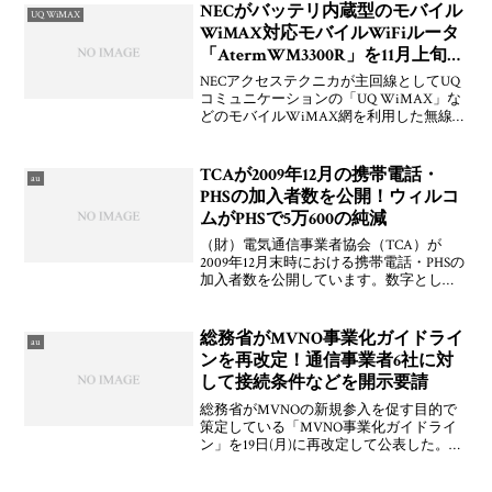
NECがバッテリ内蔵型のモバイル
UQ WiMAX
WiMAX対応モバイルWiFiルータ
「AtermWM3300R」を11月上旬に
発売
NECアクセステクニカが主回線としてUQ
コミュニケーションの「UQ WiMAX」な
どのモバイルWiMAX網を利用した無線
LAN(IEEE 802.11b/g)対応モバイルルータ
「AtermWM3300R」を2009年11月上旬に
発売すること
TCAが2009年12月の携帯電話・
au
PHSの加入者数を公開！ウィルコ
ムがPHSで5万600の純減
（財）電気通信事業者協会（TCA）が
2009年12月末時における携帯電話・PHSの
加入者数を公開しています。数字として
は，NTTドコモが13万8,800件純増，KDDI
が6万3,600件純増，ソフトバンクモバイル
が16万5,300件純増，イ
総務省がMVNO事業化ガイドライ
au
ンを再改定！通信事業者6社に対
して接続条件などを開示要請
総務省がMVNOの新規参入を促す目的で
策定している「MVNO事業化ガイドライ
ン」を19日(月)に再改定して公表した。
「MVNO事業化ガイドライン」は，2007
年9月に公表された「モバイルビジネス活