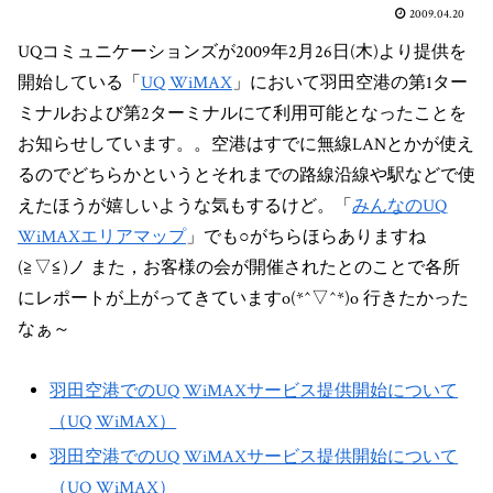
2009.04.20
UQコミュニケーションズが2009年2月26日(木)より提供を
開始している「
UQ WiMAX
」において羽田空港の第1ター
ミナルおよび第2ターミナルにて利用可能となったことを
お知らせしています。。空港はすでに無線LANとかが使え
るのでどちらかというとそれまでの路線沿線や駅などで使
えたほうが嬉しいような気もするけど。「
みんなのUQ
WiMAXエリアマップ
」でも○がちらほらありますね
(≧▽≦)ノ また，お客様の会が開催されたとのことで各所
にレポートが上がってきていますo(*^▽^*)o 行きたかった
なぁ～
羽田空港でのUQ WiMAXサービス提供開始について
（UQ WiMAX）
羽田空港でのUQ WiMAXサービス提供開始について
（UQ WiMAX）