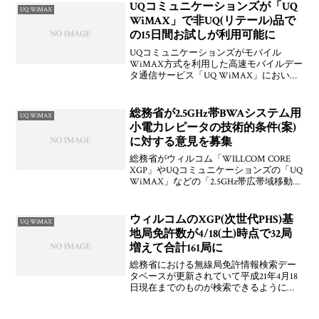
性化プラン」に基づき再改定が検討さ
UQコミュニケーションズが「UQ
UQ WiMAX
れ，200
WiMAX」で非UQ(リテール)品で
の15日間お試しが利用可能に
UQコミュニケーションズがモバイル
WiMAX方式を利用した高速モバイルデー
タ通信サービス「UQ WiMAX」において
UQ WiMAXブランドで展開している対応
端末ではないリテールデバイスでの「15
日間お試し」が2009年12月7日(月)から
総務省が2.5GHz帯BWAシステム用
UQ WiMAX
小電力レピータの技術的条件(案)
に対する意見を募集
総務省がウィルコム「WILLCOM CORE
XGP」やUQコミュニケーションズの「UQ
WiMAX」などの「2.5GHz帯広帯域移動無
線アクセスシステム（BWA）」における
小電力レピータの技術的条件(案)に対する
意見を2009年6月12日
ウィルコムのXGP(次世代PHS)基
UQ WiMAX
地局免許数が4/18(土)時点で32局
増えて合計161局に
総務省における無線局免許情報検索デー
タベースが更新されていて平成21年4月18
日現在までのものが検索できるようにな
っています。そこでウィルコムの
「XGP（次世代PHS）」基地局を検索する