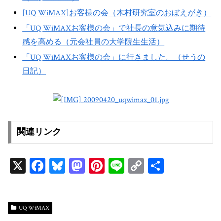
[UQ WiMAX]お客様の会（木村研究室のおぼえがき）
「UQ WiMAXお客様の会」で社長の意気込みに期待
感を高める（元会社員の大学院生生活）
「UQ WiMAXお客様の会」に行きました。（せうの
日記）
関連リンク
X
Fa
Bl
M
Pi
Li
C
共
ce
ue
as
nt
ne
op
有
bo
sk
to
er
y
ok
y
do
es
Li
UQ WiMAX