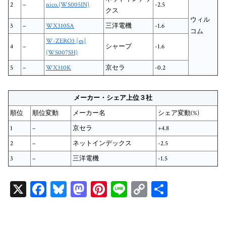
2
–
nico.(WS005IN)
-2.5
クス
ウィル
3
–
WX310SA
三洋電機
-1.6
コム
W-ZERO3 [es]
4
–
シャープ
-1.6
(WS007SH)
5
–
WX310K
京セラ
-0.2
メーカー・シェア上位３社
順位
順位変動
メーカー名
シェア変動(%)
1
–
京セラ
+4.8
2
–
ネットインデックス
-2.5
3
–
三洋電機
-1.5
X
Fa
Bl
M
Pi
Li
C
共
ce
ue
as
nt
ne
op
有
bo
sk
to
er
y