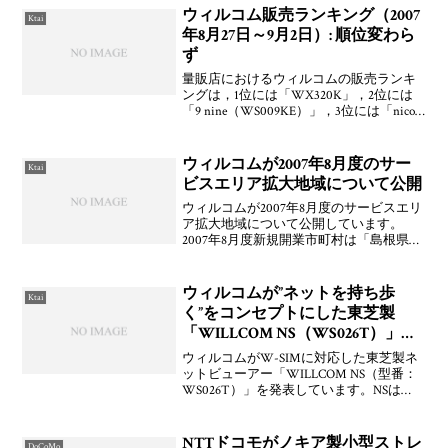
よね(´Д｀;) そういうきちっと仕事をした
ウィルコム販売ランキング（2007
Ktai
上ではいいんだろ
年8月27日～9月2日）: 順位変わら
ず
量販店におけるウィルコムの販売ランキ
ングは，1位には「WX320K」，2位には
「9 nine（WS009KE）」，3位には「nico.
（WS005IN）」，4位には「WX320T」，
5位には「Advanced／W-ZERO3 （WS011S
ウィルコムが2007年8月度のサー
Ktai
ビスエリア拡大地域について公開
ウィルコムが2007年8月度のサービスエリ
ア拡大地域について公開しています。
2007年8月度新規開業市町村は「島根県邑
智郡川本町」のみで，2007年度新規開業
予定市町村の追加都市が「福島県南会津
郡舘岩村」および「福島県南会津郡檜枝
ウィルコムが”ネットを持ち歩
Ktai
岐村」とな
く”をコンセプトにした東芝製
「WILLCOM NS（WS026T）」を
発表
ウィルコムがW-SIMに対応した東芝製ネ
ットビューアー「WILLCOM NS（型番：
WS026T）」を発表しています。NSは
「Network Stationary」の略で"モバイルイ
ンターネットデバイス"の第1号機。3Gで
の展開はしないとの
NTTドコモがノキア製小型ストレ
DoCoMo