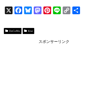
X
Fa
Bl
M
Pi
Li
C
共
ce
ue
as
nt
ne
op
有
bo
sk
to
er
y
ok
y
do
es
Li
DoCoMo
Ktai
n
t
n
スポンサーリンク
k