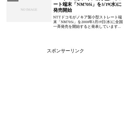
ート端末「NM705i」を3/19(水)に
発売開始
NTTドコモがノキア製小型ストレート端
末「NM705i」を2008年3月19日(水)に全国
一斉発売を開始すると発表しています。
海外で「Nokia 6120 classic」として販売さ
れているモデルのドコモ版となっていま
す。ウィルコムもこれ
スポンサーリンク