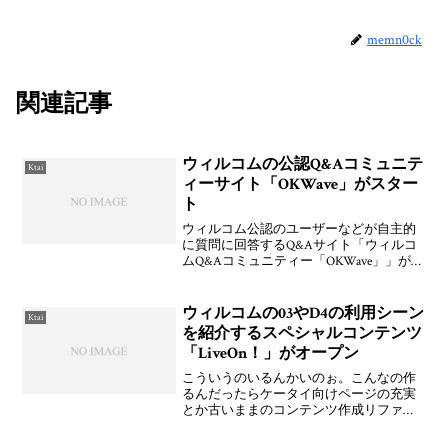
memn0ck
関連記事
ウィルコムの公認Q&Aコミュニテ
Ktai
ィーサイト「OKWave」がスター
ト
ウィルコム公認のユーザーなどが自主的
に質問に回答するQ&Aサイト「ウィルコ
ムQ&Aコミュニティー「OKWave」」が開
始している。ｷﾀ━━━━(ﾟ∀ﾟ)━━━━ｯ!!
auのときにウィルコムこそはじめるべき
と書いた気がしたがついに来たよ。と
ウィルコムの03やD4の利用シーン
Ktai
を紹介するスペシャルコンテンツ
「LiveOn！」がオープン
こういうのいるんかいのぉ。こんなの作
るんだったらケータイ向けページの充実
とか古いままのコンテンツ作成リファレ
ンスの更新とかをやって欲しいんだけど
なぁ。社内ブログといいなんかずれてる