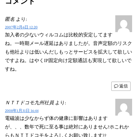
コメント
匿名
より:
2007年2月6日 12:20
加入者の少ないウィルコムは比較的安定してます
ね。一時期メール遅延はありましたが。音声定額のリスク
も他社よりは低いんだしもっとサービスを拡大して欲しい
ですよね。はやくIP固定向け定額通話も実現して欲しいで
すね。
返信
ＮＴＴドコモ九州社員
より:
2008年1月31日 16:44
電磁波は少なからず体の健康に影響はあります
が、、、数年で死に至る事は絶対にありません?ホこれか
らもＮＴＴドコモをよろしくお願い致します??