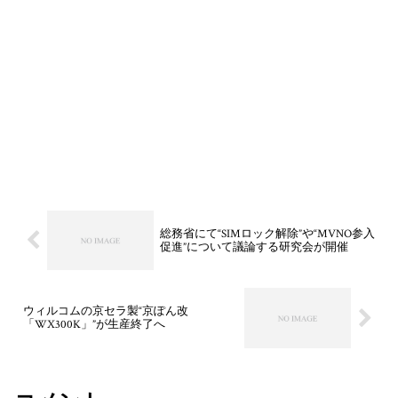
総務省にて“SIMロック解除”や“MVNO参入
促進”について議論する研究会が開催
ウィルコムの京セラ製“京ぽん改
「WX300K」”が生産終了へ