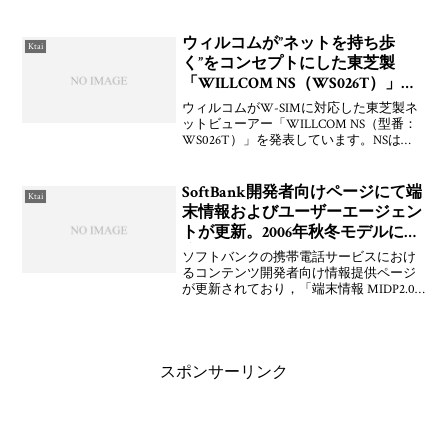
定されています。ちょっと調べたらなん
と「PDA」としてありましたよo(*^▽^*)o
まぁ，WS026
ウィルコムが”ネットを持ち歩
Ktai
く”をコンセプトにした東芝製
「WILLCOM NS（WS026T）」を
発表
ウィルコムがW-SIMに対応した東芝製ネ
ットビューアー「WILLCOM NS（型番：
WS026T）」を発表しています。NSは
「Network Stationary」の略で"モバイルイ
ンターネットデバイス"の第1号機。3Gで
の展開はしないとの
SoftBank開発者向けページにて端
Ktai
末情報およびユーザーエージェン
トが更新。2006年秋冬モデルに対
応
ソフトバンクの携帯電話サービスにおけ
るコンテンツ開発者向け情報提供ページ
が更新されており，「端末情報 MIDP2.0
対応端末編 Part4 Ver.0.9.0」の追加および
「2006年秋冬モデルのユーザーエージェ
ント」の更新が行われている。
スポンサーリンク