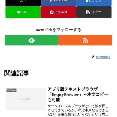
X
Facebook
はてブ
LINE
Pinterest
コピー
memn0ckをフォローする
memn0ck
関連記事
アプリ版テキストブラウザ
DoCoMo
「EmptyBrowser」～本文コピー
も可能
ケータイにフルブラウザという波が押し
寄せてきているが、私は本来ならできる
だけ不必要な情報はいらないという思想