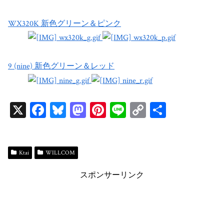
WX320K 新色グリーン＆ピンク
9 (nine) 新色グリーン＆レッド
X
Fa
Bl
M
Pi
Li
C
共
ce
ue
as
nt
ne
op
有
bo
sk
to
er
y
ok
y
do
es
Li
Ktai
WILLCOM
n
t
n
スポンサーリンク
k