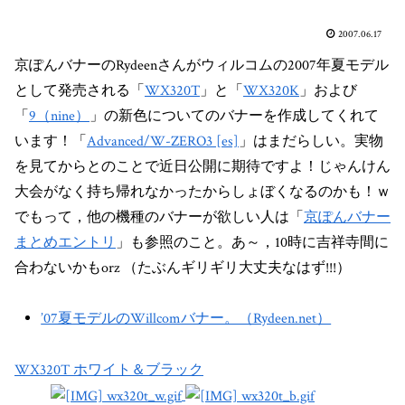
2007.06.17
京ぽんバナーのRydeenさんがウィルコムの2007年夏モデル
として発売される「
WX320T
」と「
WX320K
」および
「
9（nine）
」の新色についてのバナーを作成してくれて
います！「
Advanced/W-ZERO3 [es]
」はまだらしい。実物
を見てからとのことで近日公開に期待ですよ！じゃんけん
大会がなく持ち帰れなかったからしょぼくなるのかも！ｗ
でもって，他の機種のバナーが欲しい人は「
京ぽんバナー
まとめエントリ
」も参照のこと。あ～，10時に吉祥寺間に
合わないかもorz （たぶんギリギリ大丈夫なはず!!!）
’07夏モデルのWillcomバナー。（Rydeen.net）
WX320T ホワイト＆ブラック