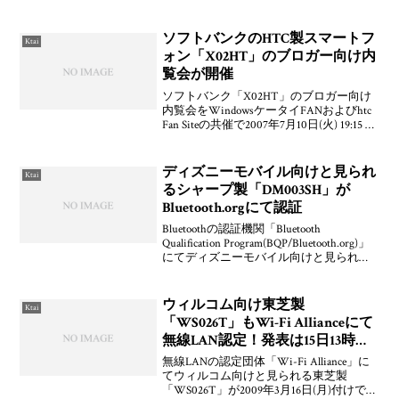
を持っている。なので、自分が求める情
報量として十分であれば、iモードサイト
のほうが快適に表示でき好ましい。これ
ソフトバンクのHTC製スマートフ
Ktai
はなにもケータイだけの
ォン「X02HT」のブロガー向け内
覧会が開催
ソフトバンク「X02HT」のブロガー向け
内覧会をWindowsケータイFANおよびhtc
Fan Siteの共催で2007年7月10日(火) 19:15 ～
21:00 (19:00 受付開始) に開催されます。現
在，募集がはじまっており，
ディズニーモバイル向けと見られ
Ktai
るシャープ製「DM003SH」が
Bluetooth.orgにて認証
Bluetoothの認証機関「Bluetooth
Qualification Program(BQP/Bluetooth.org)」
にてディズニーモバイル向けと見られる
シャープ製「DM003SH」が2008年9月25日
(木)に認定されていま
ウィルコム向け東芝製
Ktai
「WS026T」もWi-Fi Allianceにて
無線LAN認定！発表は15日13時か
ら
無線LANの認定団体「Wi-Fi Alliance」に
てウィルコム向けと見られる東芝製
「WS026T」が2009年3月16日(月)付けで認