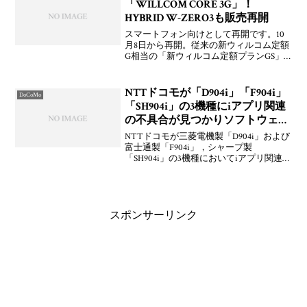
「WILLCOM CORE 3G」！
HYBRID W-ZERO3も販売再開
スマートフォン向けとして再開です。10
月8日から再開。従来の新ウィルコム定額
G相当の「新ウィルコム定額プランGS」
のほかに法人向けの5回線契約以上専用の
プラン「3Gデータ定額ビジネス（S）」
（月額2,580円／200万パケット含む）が料
NTTドコモが「D904i」「F904i」
DoCoMo
金プ
「SH904i」の3機種にiアプリ関連
の不具合が見つかりソフトウェア
更新
NTTドコモが三菱電機製「D904i」および
富士通製「F904i」，シャープ製
「SH904i」の3機種においてiアプリ関連の
不具合があることを明らかにし，ネット
ワーク経由による端末本体のバージョン
アップサービスであるソフトウェア更新
の提供を
スポンサーリンク