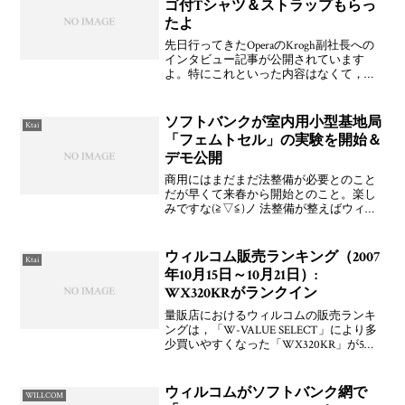
ゴ付Tシャツ＆ストラップもらっ
たよ
先日行ってきたOperaのKrogh副社長への
インタビュー記事が公開されています
よ。特にこれといった内容はなくて，な
んだか概論っぽくなっちゃいました。コ
ア度はARENAということで落としたつも
り。記念にTシャツとストラップをもらい
ソフトバンクが室内用小型基地局
Ktai
ました！売
「フェムトセル」の実験を開始＆
デモ公開
商用にはまだまだ法整備が必要とのこと
だが早くて来春から開始とのこと。楽し
みですな(≧▽≦)ノ 法整備が整えばウィル
コムなどの他社も技術的には可能でしょ
うし♪フェムトセルを使った通信システム
の無線実験局免許の取得について～IP通
ウィルコム販売ランキング（2007
Ktai
信技術の向上と
年10月15日～10月21日）:
WX320KRがランクイン
量販店におけるウィルコムの販売ランキ
ングは，「W-VALUE SELECT」により多
少買いやすくなった「WX320KR」が5位
にランクインしています。他は，1位には
「9 nine（WS009KE）」，2位には
「WX320K」，3位には「WX
ウィルコムがソフトバンク網で
WILLCOM