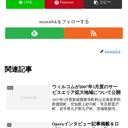
LINE
Pinterest
コピー
memn0ckをフォローする
memn0ck
関連記事
ウィルコムが2007年3月度のサー
Ktai
ビスエリア拡大地域について公開
2007年3月度新規開業市町村は北海道茅部
郡鹿部町・空知郡上砂川町・常呂郡置戸
町，岩手県九戸郡九戸村，茨城県那珂郡
山方町（旧）・真壁郡大和村（旧），和
歌山県伊都郡高野町，徳島県那賀郡鷲敷
町（旧）・那賀郡相生町（旧），愛媛県
Operaインタビュー記事掲載＆ロ
au
越智郡弓削町（旧）