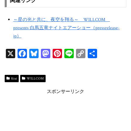
関連リンク
～星の光と共に、夜空を翔る～ WILLCOM
presents 白馬五竜ナイトエアーショー（pressrelease-
jp）
X
Fa
Bl
M
Pi
Li
C
共
ce
ue
as
nt
ne
op
有
bo
sk
to
er
y
ok
y
do
es
Li
Ktai
WILLCOM
n
t
n
スポンサーリンク
k