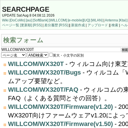
SEARCHPAGE
UPDATE Sat Aug 8 04:08:11 2026
Wiki
[DoCoMo]
[au]
[SoftBank]
[WILLCOM]
[e-mobile]
[UQ]
[WLAN]
|
Antenna
[Ktai]
ページ一覧
[更新順]
[RSS]
|
差分履歴
[RSS]
||
新規作成
|
アップロード
||
検索
|
ヘル
検索フォーム
英大・小文字の区別
WILLCOM/WX320T
- ウィルコム向け東芝
WILLCOM/WX320T/Bugs
- ウィルコム「
ムアップ要望など。
WILLCOM/WX320T/FAQ
- ウィルコムの東
FAQ（よくある質問とその回答）。
WILLCOM/WX320T/Firmware(v1.20)
- 2
WX320T向けファームウェアv1.20に
WILLCOM/WX320T/Firmware(v1.50)
- 2