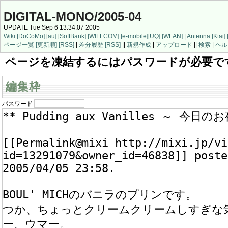
DIGITAL-MONO/2005-04
UPDATE Tue Sep 6 13:34:07 2005
Wiki
[DoCoMo]
[au]
[SoftBank]
[WILLCOM]
[e-mobile]
[UQ]
[WLAN]
|
Antenna
[Ktai]
ページ一覧
[更新順]
[RSS]
|
差分履歴
[RSS]
||
新規作成
|
アップロード
||
検索
|
ヘル
ページを凍結するにはパスワードが必要で
編集枠
パスワード