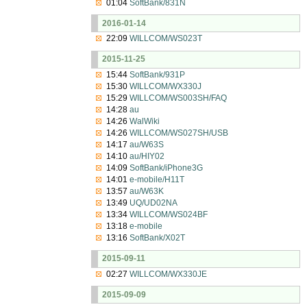
01:04
SoftBank/831N
2016-01-14
22:09
WILLCOM/WS023T
2015-11-25
15:44
SoftBank/931P
15:30
WILLCOM/WX330J
15:29
WILLCOM/WS003SH/FAQ
14:28
au
14:26
WalWiki
14:26
WILLCOM/WS027SH/USB
14:17
au/W63S
14:10
au/HIY02
14:09
SoftBank/iPhone3G
14:01
e-mobile/H11T
13:57
au/W63K
13:49
UQ/UD02NA
13:34
WILLCOM/WS024BF
13:18
e-mobile
13:16
SoftBank/X02T
2015-09-11
02:27
WILLCOM/WX330JE
2015-09-09