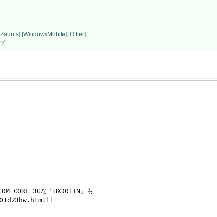
[Zaurus]
[WindowsMobile]
[Other]
プ