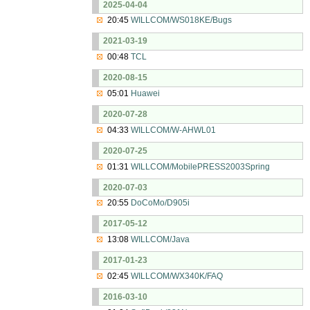
2025-04-04
20:45
WILLCOM/WS018KE/Bugs
2021-03-19
00:48
TCL
2020-08-15
05:01
Huawei
2020-07-28
04:33
WILLCOM/W-AHWL01
2020-07-25
01:31
WILLCOM/MobilePRESS2003Spring
2020-07-03
20:55
DoCoMo/D905i
2017-05-12
13:08
WILLCOM/Java
2017-01-23
02:45
WILLCOM/WX340K/FAQ
2016-03-10