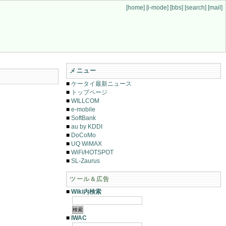
[home]
[i-mode]
[bbs]
[search]
[mail]
メニュー
■
ケータイ最新ニュース
■
トップページ
■
WILLCOM
■
e-mobile
■
SoftBank
■
au by KDDI
■
DoCoMo
■
UQ WiMAX
■
WiFi/HOTSPOT
■
SL-Zaurus
ツール＆広告
■
Wiki内検索
■
IWAC