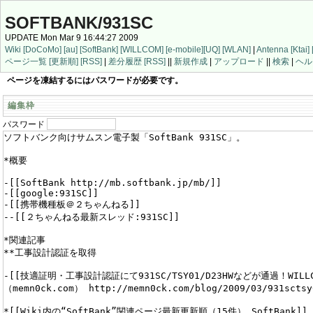
SOFTBANK/931SC
UPDATE Mon Mar 9 16:44:27 2009
Wiki
[DoCoMo]
[au]
[SoftBank]
[WILLCOM]
[e-mobile]
[UQ]
[WLAN]
|
Antenna
[Ktai]
ページ一覧
[更新順]
[RSS]
|
差分履歴
[RSS]
||
新規作成
|
アップロード
||
検索
|
ヘル
ページを凍結するにはパスワードが必要です。
編集枠
パスワード