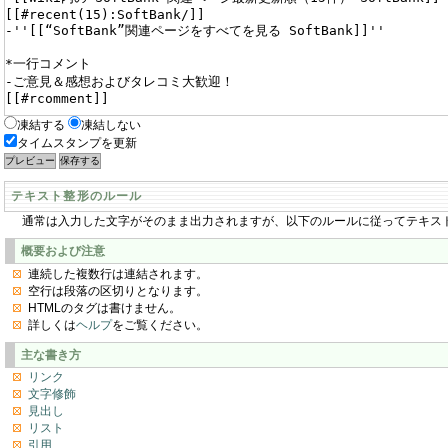
凍結する
凍結しない
タイムスタンプを更新
テキスト整形のルール
通常は入力した文字がそのまま出力されますが、以下のルールに従ってテキス
概要および注意
連続した複数行は連結されます。
空行は段落の区切りとなります。
HTMLのタグは書けません。
詳しくは
ヘルプ
をご覧ください。
主な書き方
リンク
文字修飾
見出し
リスト
引用