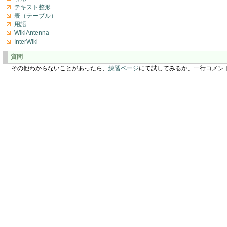
テキスト整形
表（テーブル）
用語
WikiAntenna
InterWiki
質問
その他わからないことがあったら、
練習ページ
にて試してみるか、一行コメン