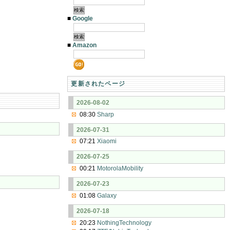
■
Google
■
Amazon
更新されたページ
2026-08-02
08:30
Sharp
2026-07-31
07:21
Xiaomi
2026-07-25
00:21
MotorolaMobility
2026-07-23
01:08
Galaxy
2026-07-18
20:23
NothingTechnology