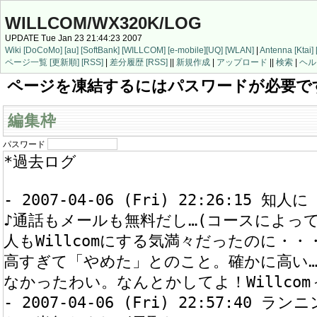
WILLCOM/WX320K/LOG
UPDATE Tue Jan 23 21:44:23 2007
Wiki
[DoCoMo]
[au]
[SoftBank]
[WILLCOM]
[e-mobile]
[UQ]
[WLAN]
|
Antenna
[Ktai]
ページ一覧
[更新順]
[RSS]
|
差分履歴
[RSS]
||
新規作成
|
アップロード
||
検索
|
ヘル
ページを凍結するにはパスワードが必要で
編集枠
パスワード