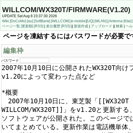
WILLCOM/WX320T/FIRMWARE(V1.20)
UPDATE Sat Aug 8 23:37:30 2026
Wiki
[DoCoMo]
[au]
[SoftBank]
[WILLCOM]
[e-mobile]
[UQ]
[WLAN]
|
Antenna
[Ktai]
ページ一覧
[更新順]
[RSS]
|
差分履歴
[RSS]
||
新規作成
|
アップロード
||
検索
|
ヘル
ページを凍結するにはパスワードが必要で
編集枠
パスワード