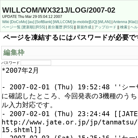
WILLCOM/WX321J/LOG/2007-02
UPDATE Thu Mar 29 05:04:12 2007
Wiki
[DoCoMo]
[au]
[SoftBank]
[WILLCOM]
[e-mobile]
[UQ]
[WLAN]
|
Antenna
[Ktai]
ページ一覧
[更新順]
[RSS]
|
差分履歴
[RSS]
||
新規作成
|
アップロード
||
検索
|
ヘル
ページを凍結するにはパスワードが必要で
編集枠
パスワード