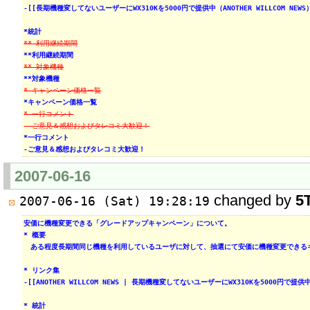
-[[長期機種変してないユーザーにWX310Kを5000円で提供中（ANOTHER WILLCOM NEWS） http
*統計
** 利用継続期間
**利用継続期間
** 対象機種
**対象機種
* キャンペーン価格一覧
*キャンペーン価格一覧
* 一行コメント
- ご意見＆感想およびタレコミ大歓迎！
*一行コメント
-ご意見＆感想およびタレコミ大歓迎！
2007-06-16
changed by
5
2007-06-16 (Sat) 19:28:19
安価に機種変更できる「グレードアップキャンペーン」について。
* 概要
　ある程度長期間同じ機種を利用しているユーザに対して、抽選にて安価に機種変更できる
* リンク集
-[[ANOTHER WILLCOM NEWS | 長期機種変してないユーザーにWX310Kを5000円で提供中 htt
* 統計