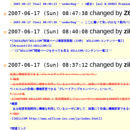
- 2007-06-17 (Sun) 08:49:13 ''underDog'' : <続き> [es] W-ZERO
changed by
Z
2007-06-17 (Sun) 08:47:38
- 2007-06-17 (Sun) 08:47:38 ''underDog'' : ここに書いて良いのかな？案内パ
changed by
z
2007-06-17 (Sun) 08:40:08
*[[Wiki内の“WILLCOM”関連ページ最新更新順（15件） WILLCOM/コンテンツ一覧]]
[[#recent(15):WILLCOM/]]
-''[[“WILLCOM”関連ページをすべてを見る WILLCOM/コンテンツ一覧]]''
changed by
z
2007-06-17 (Sun) 08:37:12
安価に機種変更できる「グレードアップキャンペーン」について。
* 概要
　ある程度長期間同じ機種を利用しているユーザに対して、抽選にて安価に機種変更できる
ウィルコムの安価に機種変更できる「グレードアップキャンペーン」について。
* リンク集
-[[ANOTHER WILLCOM NEWS | 長期機種変してないユーザーにWX310Kを5000円で提供中 htt
*概要
　ある程度長期間同じ機種を利用しているユーザに対して、抽選にて安価に機種変更できる
* 統計
-[[WILLCOM http://www.willcom-inc.com/ja/index.html]]
*関連リンク