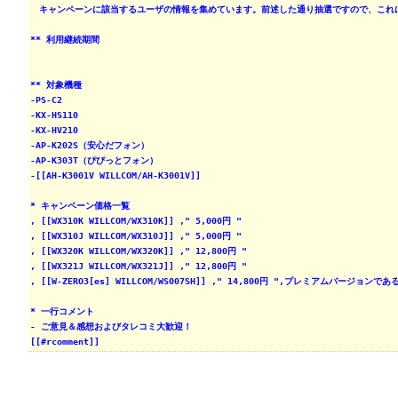
　キャンペーンに該当するユーザの情報を集めています。前述した通り抽選ですので、これ
** 利用継続期間
** 対象機種
-PS-C2
-KX-HS110
-KX-HV210
-AP-K202S（安心だフォン）
-AP-K303T（ぴぴっとフォン）
-[[AH-K3001V WILLCOM/AH-K3001V]]
* キャンペーン価格一覧
, [[WX310K WILLCOM/WX310K]] ," 5,000円 "
, [[WX310J WILLCOM/WX310J]] ," 5,000円 "
, [[WX320K WILLCOM/WX320K]] ," 12,800円 "
, [[WX321J WILLCOM/WX321J]] ," 12,800円 "
, [[W-ZERO3[es] WILLCOM/WS007SH]] ," 14,800円 ",プレミアムバージョンで
* 一行コメント
- ご意見＆感想およびタレコミ大歓迎！
[[#rcomment]]