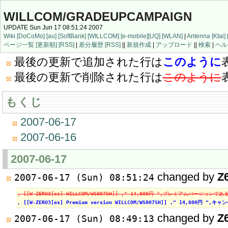
WILLCOM/GRADEUPCAMPAIGN
UPDATE Sun Jun 17 08:51:24 2007
Wiki
[DoCoMo]
[au]
[SoftBank]
[WILLCOM]
[e-mobile]
[UQ]
[WLAN]
|
Antenna
[Ktai]
ページ一覧
[更新順]
[RSS]
|
差分履歴
[RSS]
||
新規作成
|
アップロード
||
検索
|
ヘル
最後の更新で追加された行は
このように
最後の更新で削除された行は
このように
もくじ
2007-06-17
2007-06-16
2007-06-17
changed by
Z
2007-06-17 (Sun) 08:51:24
, [[W-ZERO3[es] WILLCOM/WS007SH]] ," 14,800円 ",プレミアムバージョンで
, [[W-ZERO3[es] Premium version WILLCOM/WS007SH]] ," 14,800円
changed by
Z
2007-06-17 (Sun) 08:49:13