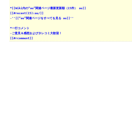
*[[Wiki内の“au”関連ページ最新更新順（15件） au]]
[[#recent(15):au/]]
-''[[“au”関連ページをすべてを見る au]]''
*一行コメント
-ご意見＆感想およびタレコミ大歓迎！
[[#rcomment]]