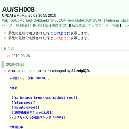
AU/SH008
UPDATE Fri Mar 26 03:30:55 2010
Wiki
[DoCoMo]
[au]
[SoftBank]
[WILLCOM]
[e-mobile]
[UQ]
[WLAN]
|
Antenna
[Ktai]
ページ一覧
[更新順]
[RSS]
|
差分履歴
[RSS]
||
新規作成
|
アップロード
||
検索
|
ヘル
最後の更新で追加された行は
このように
表示します。
最後の更新で削除された行は
このように
表示します。
もくじ
2010-03-26
2010-03-26
changed by
84izniglQD.
.
2010-03-26 (Fri) 03:30:54
au向けシャープ製「SH008」。
*概要
-[[au by KDDI http://www.au.kddi.com/]]
-[[Blog:SH008]]
-[[Google:SH008]]
-[[携帯機種板＠２ちゃんねる]]
--[[２ちゃんねる最新スレッド:SH008]]
*関連記事