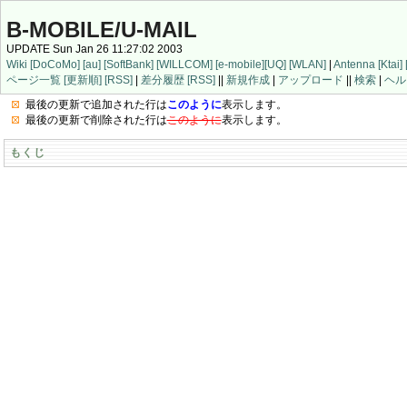
B-MOBILE/U-MAIL
UPDATE Sun Jan 26 11:27:02 2003
Wiki
[DoCoMo]
[au]
[SoftBank]
[WILLCOM]
[e-mobile]
[UQ]
[WLAN]
|
Antenna
[Ktai]
ページ一覧
[更新順]
[RSS]
|
差分履歴
[RSS]
||
新規作成
|
アップロード
||
検索
|
ヘル
最後の更新で追加された行は
このように
表示します。
最後の更新で削除された行は
このように
表示します。
もくじ