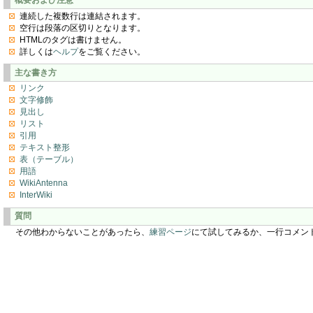
連続した複数行は連結されます。
空行は段落の区切りとなります。
HTMLのタグは書けません。
詳しくは
ヘルプ
をご覧ください。
主な書き方
リンク
文字修飾
見出し
リスト
引用
テキスト整形
表（テーブル）
用語
WikiAntenna
InterWiki
質問
その他わからないことがあったら、
練習ページ
にて試してみるか、一行コメン