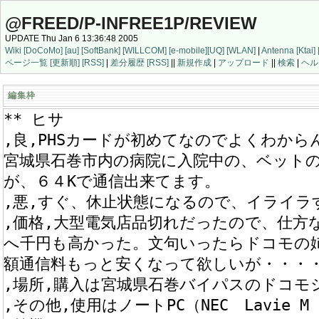
@FREED/P-INFREE1P/REVIEW
UPDATE Thu Jan 6 13:36:48 2005
Wiki
[DoCoMo]
[au]
[SoftBank]
[WILLCOM]
[e-mobile]
[UQ]
[WLAN]
|
Antenna
[Ktai]
ページ一覧
[更新順]
[RSS]
|
差分履歴
[RSS]
||
新規作成
|
アップロード
||
検索
|
ヘル
編集枠