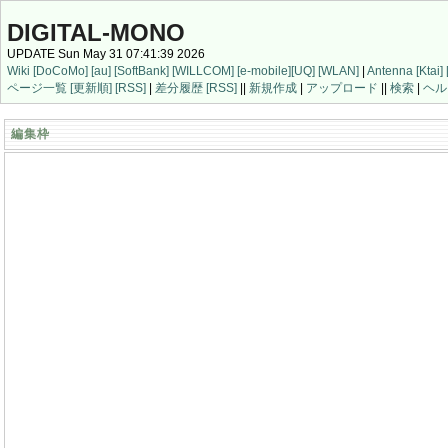
DIGITAL-MONO
UPDATE Sun May 31 07:41:39 2026
Wiki
[DoCoMo]
[au]
[SoftBank]
[WILLCOM]
[e-mobile]
[UQ]
[WLAN]
|
Antenna
[Ktai]
ページ一覧
[更新順]
[RSS]
|
差分履歴
[RSS]
||
新規作成
|
アップロード
||
検索
|
ヘル
編集枠