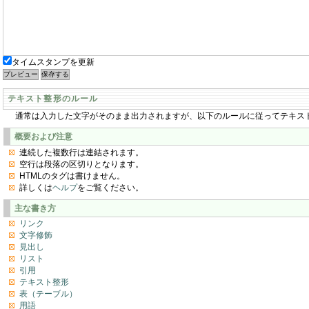
タイムスタンプを更新
テキスト整形のルール
通常は入力した文字がそのまま出力されますが、以下のルールに従ってテキス
概要および注意
連続した複数行は連結されます。
空行は段落の区切りとなります。
HTMLのタグは書けません。
詳しくは
ヘルプ
をご覧ください。
主な書き方
リンク
文字修飾
見出し
リスト
引用
テキスト整形
表（テーブル）
用語