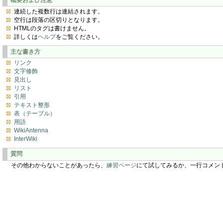
連続した複数行は連結されます。
空行は段落の区切りとなります。
HTMLのタグは書けません。
詳しくは
ヘルプ
をご覧ください。
主な書き方
リンク
文字修飾
見出し
リスト
引用
テキスト整形
表（テーブル）
用語
WikiAntenna
InterWiki
質問
その他わからないことがあったら、
練習ページ
にて試してみるか、一行コメン