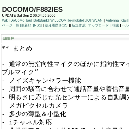
DOCOMO/F882IES
UPDATE Sat Sep 2 06:04:56 2006
Wiki
[DoCoMo]
[au]
[SoftBank]
[WILLCOM]
[e-mobile]
[UQ]
[WLAN]
|
Antenna
[Ktai]
ページ一覧
[更新順]
[RSS]
|
差分履歴
[RSS]
||
新規作成
|
アップロード
||
検索
|
ヘル
編集枠