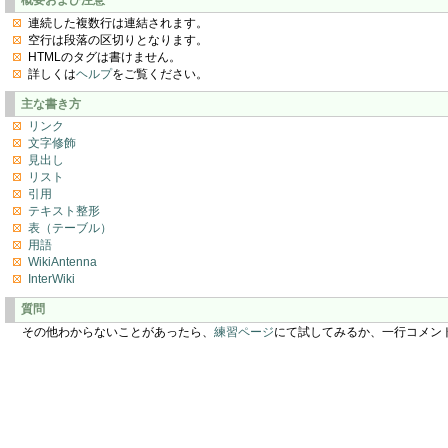
連続した複数行は連結されます。
空行は段落の区切りとなります。
HTMLのタグは書けません。
詳しくは
ヘルプ
をご覧ください。
主な書き方
リンク
文字修飾
見出し
リスト
引用
テキスト整形
表（テーブル）
用語
WikiAntenna
InterWiki
質問
その他わからないことがあったら、
練習ページ
にて試してみるか、一行コメン