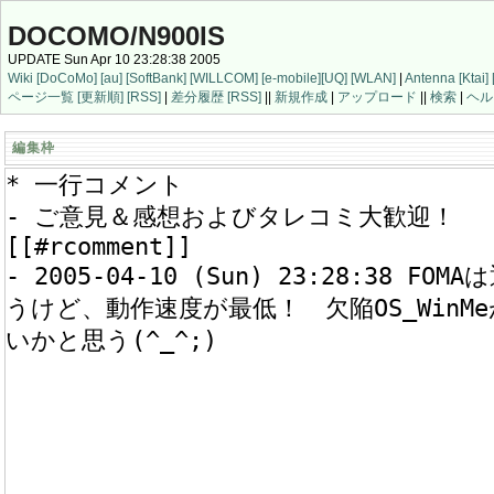
DOCOMO/N900IS
UPDATE Sun Apr 10 23:28:38 2005
Wiki
[DoCoMo]
[au]
[SoftBank]
[WILLCOM]
[e-mobile]
[UQ]
[WLAN]
|
Antenna
[Ktai]
ページ一覧
[更新順]
[RSS]
|
差分履歴
[RSS]
||
新規作成
|
アップロード
||
検索
|
ヘル
編集枠