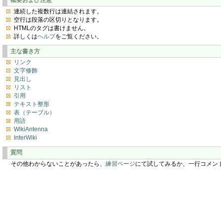
連続した複数行は連結されます。
空行は段落の区切りとなります。
HTMLのタグは書けません。
詳しくは
ヘルプ
をご覧ください。
主な書き方
リンク
文字修飾
見出し
リスト
引用
テキスト整形
表（テーブル）
用語
WikiAntenna
InterWiki
質問
その他わからないことがあったら、
練習ページ
にて試してみるか、一行コメン