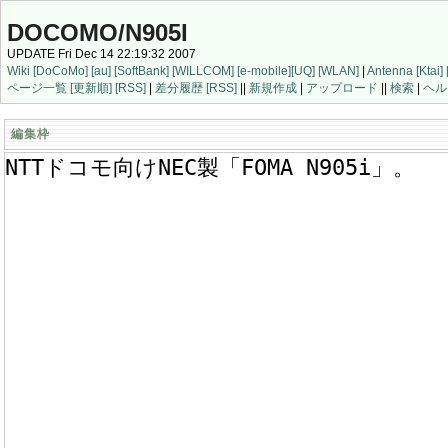
DOCOMO/N905I
UPDATE Fri Dec 14 22:19:32 2007
Wiki
[DoCoMo]
[au]
[SoftBank]
[WILLCOM]
[e-mobile]
[UQ]
[WLAN]
|
Antenna
[Ktai]
ページ一覧
[更新順]
[RSS]
|
差分履歴
[RSS]
||
新規作成
|
アップロード
||
検索
|
ヘル
編集枠