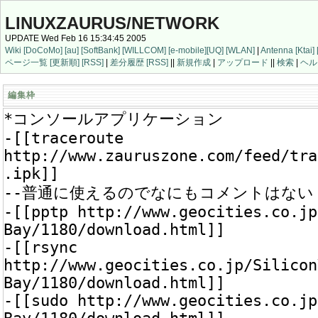
LINUXZAURUS/NETWORK
UPDATE Wed Feb 16 15:34:45 2005
Wiki
[DoCoMo]
[au]
[SoftBank]
[WILLCOM]
[e-mobile]
[UQ]
[WLAN]
|
Antenna
[Ktai]
ページ一覧
[更新順]
[RSS]
|
差分履歴
[RSS]
||
新規作成
|
アップロード
||
検索
|
ヘル
編集枠