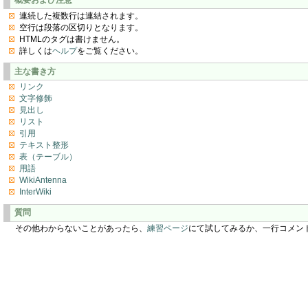
連続した複数行は連結されます。
空行は段落の区切りとなります。
HTMLのタグは書けません。
詳しくは
ヘルプ
をご覧ください。
主な書き方
リンク
文字修飾
見出し
リスト
引用
テキスト整形
表（テーブル）
用語
WikiAntenna
InterWiki
質問
その他わからないことがあったら、
練習ページ
にて試してみるか、一行コメン