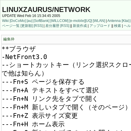
LINUXZAURUS/NETWORK
UPDATE Wed Feb 16 15:34:45 2005
Wiki
[DoCoMo]
[au]
[SoftBank]
[WILLCOM]
[e-mobile]
[UQ]
[WLAN]
|
Antenna
[Ktai]
ページ一覧
[更新順]
[RSS]
|
差分履歴
[RSS]
||
新規作成
|
アップロード
||
検索
|
ヘル
編集枠