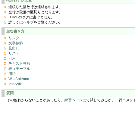
連続した複数行は連結されます。
空行は段落の区切りとなります。
HTMLのタグは書けません。
詳しくは
ヘルプ
をご覧ください。
主な書き方
リンク
文字修飾
見出し
リスト
引用
テキスト整形
表（テーブル）
用語
WikiAntenna
InterWiki
質問
その他わからないことがあったら、
練習ページ
にて試してみるか、一行コメン