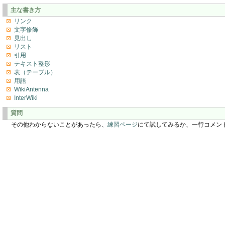
主な書き方
リンク
文字修飾
見出し
リスト
引用
テキスト整形
表（テーブル）
用語
WikiAntenna
InterWiki
質問
その他わからないことがあったら、
練習ページ
にて試してみるか、一行コメン