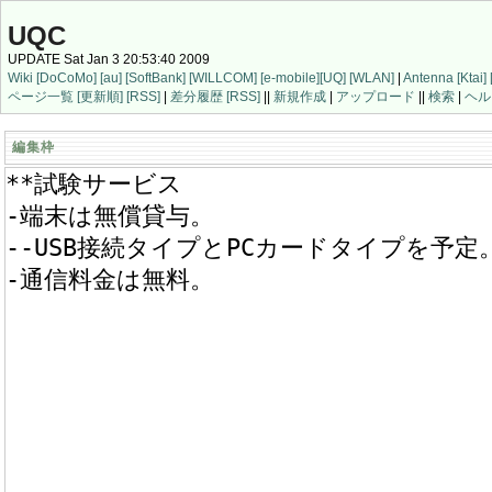
UQC
UPDATE Sat Jan 3 20:53:40 2009
Wiki
[DoCoMo]
[au]
[SoftBank]
[WILLCOM]
[e-mobile]
[UQ]
[WLAN]
|
Antenna
[Ktai]
ページ一覧
[更新順]
[RSS]
|
差分履歴
[RSS]
||
新規作成
|
アップロード
||
検索
|
ヘル
編集枠