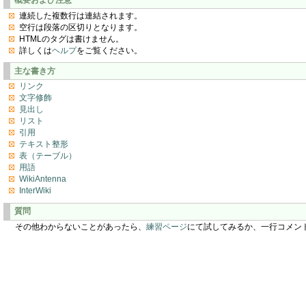
連続した複数行は連結されます。
空行は段落の区切りとなります。
HTMLのタグは書けません。
詳しくは
ヘルプ
をご覧ください。
主な書き方
リンク
文字修飾
見出し
リスト
引用
テキスト整形
表（テーブル）
用語
WikiAntenna
InterWiki
質問
その他わからないことがあったら、
練習ページ
にて試してみるか、一行コメン