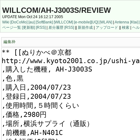
WILLCOM/AH-J3003S/REVIEW
UPDATE Mon Oct 24 16:12:17 2005
Wiki
[DoCoMo]
[au]
[SoftBank]
[WILLCOM]
[e-mobile]
[UQ]
[WLAN]
|
Antenna
[Ktai]
ページ一覧
[更新順]
[RSS]
|
差分履歴
[RSS]
||
新規作成
|
アップロード
||
検索
|
ヘル
編集枠