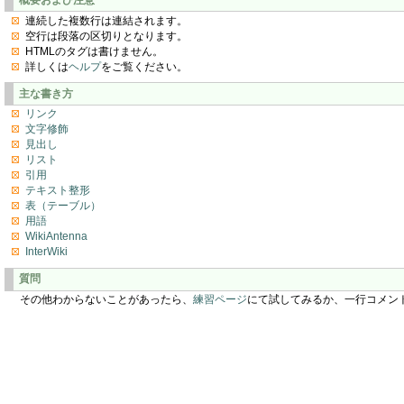
連続した複数行は連結されます。
空行は段落の区切りとなります。
HTMLのタグは書けません。
詳しくは
ヘルプ
をご覧ください。
主な書き方
リンク
文字修飾
見出し
リスト
引用
テキスト整形
表（テーブル）
用語
WikiAntenna
InterWiki
質問
その他わからないことがあったら、
練習ページ
にて試してみるか、一行コメン