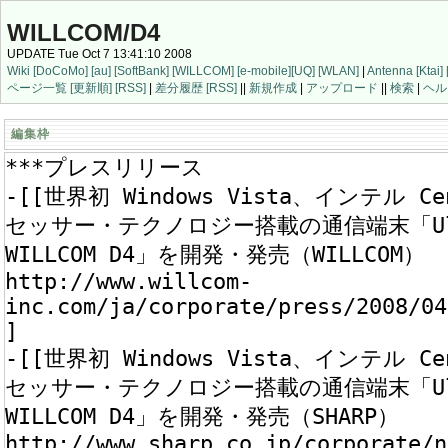
WILLCOM/D4
UPDATE Tue Oct 7 13:41:10 2008
Wiki
[DoCoMo]
[au]
[SoftBank]
[WILLCOM]
[e-mobile]
[UQ]
[WLAN]
|
Antenna
[Ktai]
ページ一覧
[更新順]
[RSS]
|
差分履歴
[RSS]
||
新規作成
|
アップロード
||
検索
|
ヘル
編集枠