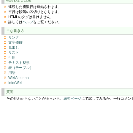
連続した複数行は連結されます。
空行は段落の区切りとなります。
HTMLのタグは書けません。
詳しくは
ヘルプ
をご覧ください。
主な書き方
リンク
文字修飾
見出し
リスト
引用
テキスト整形
表（テーブル）
用語
WikiAntenna
InterWiki
質問
その他わからないことがあったら、
練習ページ
にて試してみるか、一行コメン