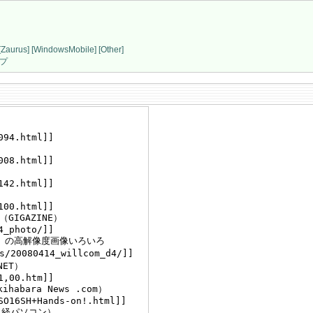
[Zaurus]
[WindowsMobile]
[Other]
プ