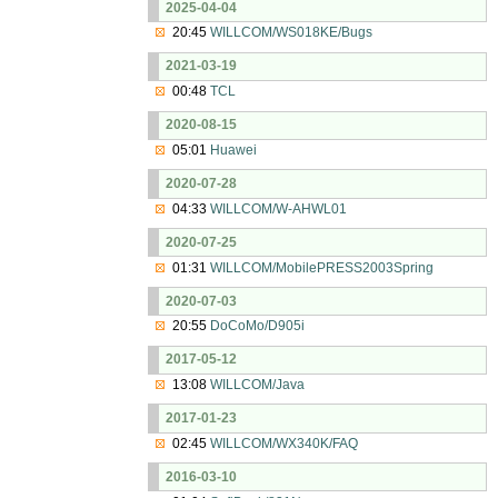
2025-04-04
20:45
WILLCOM/WS018KE/Bugs
2021-03-19
00:48
TCL
2020-08-15
05:01
Huawei
2020-07-28
04:33
WILLCOM/W-AHWL01
2020-07-25
01:31
WILLCOM/MobilePRESS2003Spring
2020-07-03
20:55
DoCoMo/D905i
2017-05-12
13:08
WILLCOM/Java
2017-01-23
02:45
WILLCOM/WX340K/FAQ
2016-03-10