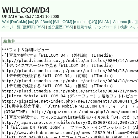
WILLCOM/D4
UPDATE Tue Oct 7 13:41:10 2008
Wiki
[DoCoMo]
[au]
[SoftBank]
[WILLCOM]
[e-mobile]
[UQ]
[WLAN]
|
Antenna
[Ktai]
ページ一覧
[更新順]
[RSS]
|
差分履歴
[RSS]
||
新規作成
|
アップロード
||
検索
|
ヘル
編集枠