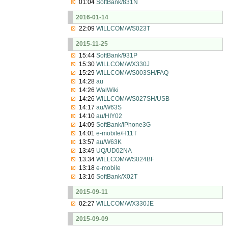
01:04
SoftBank/831N
2016-01-14
22:09
WILLCOM/WS023T
2015-11-25
15:44
SoftBank/931P
15:30
WILLCOM/WX330J
15:29
WILLCOM/WS003SH/FAQ
14:28
au
14:26
WalWiki
14:26
WILLCOM/WS027SH/USB
14:17
au/W63S
14:10
au/HIY02
14:09
SoftBank/iPhone3G
14:01
e-mobile/H11T
13:57
au/W63K
13:49
UQ/UD02NA
13:34
WILLCOM/WS024BF
13:18
e-mobile
13:16
SoftBank/X02T
2015-09-11
02:27
WILLCOM/WX330JE
2015-09-09