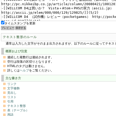
タイムスタンプを更新
テキスト整形のルール
通常は入力した文字がそのまま出力されますが、以下のルールに従ってテキス
概要および注意
連続した複数行は連結されます。
空行は段落の区切りとなります。
HTMLのタグは書けません。
詳しくは
ヘルプ
をご覧ください。
主な書き方
リンク
文字修飾
見出し
リスト
引用
テキスト整形
表（テーブル）
用語