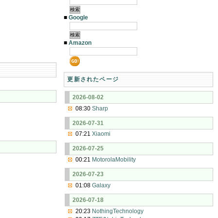
■
Google
■
Amazon
更新されたページ
2026-08-02
08:30
Sharp
2026-07-31
07:21
Xiaomi
2026-07-25
00:21
MotorolaMobility
2026-07-23
01:08
Galaxy
2026-07-18
20:23
NothingTechnology