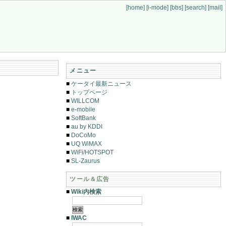
[home]
[i-mode]
[bbs]
[search]
[mail]
メニュー
■
ケータイ最新ニュース
■
トップページ
■
WILLCOM
■
e-mobile
■
SoftBank
■
au by KDDI
■
DoCoMo
■
UQ WiMAX
■
WiFi/HOTSPOT
■
SL-Zaurus
ツール＆広告
■
Wiki内検索
■
IWAC