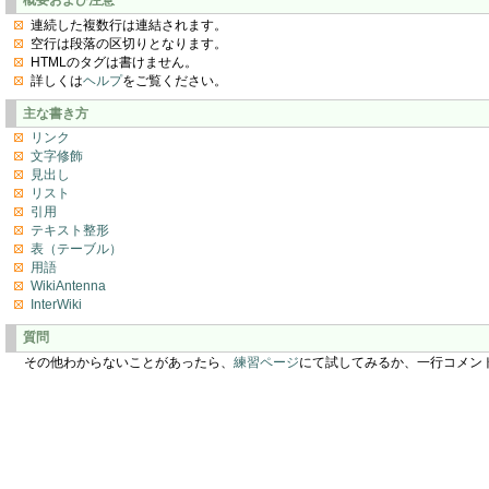
連続した複数行は連結されます。
空行は段落の区切りとなります。
HTMLのタグは書けません。
詳しくは
ヘルプ
をご覧ください。
主な書き方
リンク
文字修飾
見出し
リスト
引用
テキスト整形
表（テーブル）
用語
WikiAntenna
InterWiki
質問
その他わからないことがあったら、
練習ページ
にて試してみるか、一行コメン