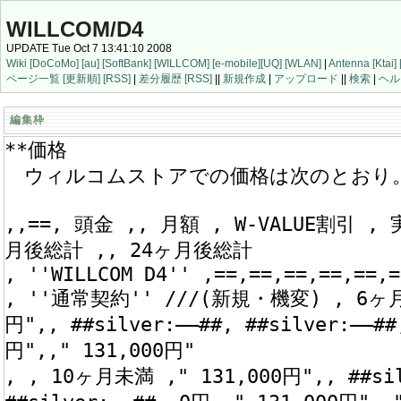
WILLCOM/D4
UPDATE Tue Oct 7 13:41:10 2008
Wiki
[DoCoMo]
[au]
[SoftBank]
[WILLCOM]
[e-mobile]
[UQ]
[WLAN]
|
Antenna
[Ktai]
ページ一覧
[更新順]
[RSS]
|
差分履歴
[RSS]
||
新規作成
|
アップロード
||
検索
|
ヘル
編集枠