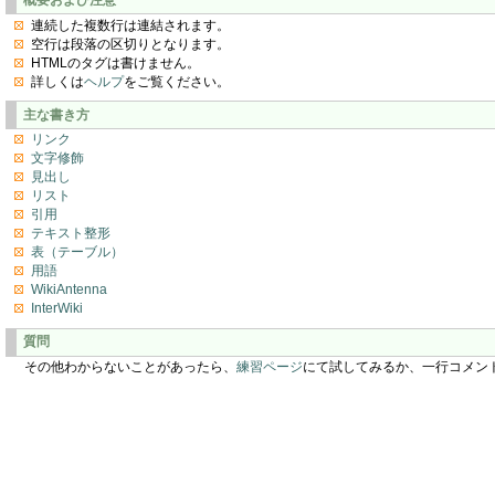
連続した複数行は連結されます。
空行は段落の区切りとなります。
HTMLのタグは書けません。
詳しくは
ヘルプ
をご覧ください。
主な書き方
リンク
文字修飾
見出し
リスト
引用
テキスト整形
表（テーブル）
用語
WikiAntenna
InterWiki
質問
その他わからないことがあったら、
練習ページ
にて試してみるか、一行コメン