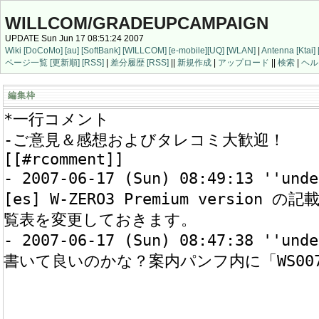
WILLCOM/GRADEUPCAMPAIGN
UPDATE Sun Jun 17 08:51:24 2007
Wiki
[DoCoMo]
[au]
[SoftBank]
[WILLCOM]
[e-mobile]
[UQ]
[WLAN]
|
Antenna
[Ktai]
ページ一覧
[更新順]
[RSS]
|
差分履歴
[RSS]
||
新規作成
|
アップロード
||
検索
|
ヘル
編集枠