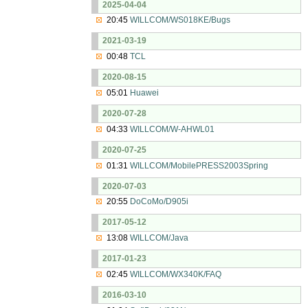
2025-04-04
20:45
WILLCOM/WS018KE/Bugs
2021-03-19
00:48
TCL
2020-08-15
05:01
Huawei
2020-07-28
04:33
WILLCOM/W-AHWL01
2020-07-25
01:31
WILLCOM/MobilePRESS2003Spring
2020-07-03
20:55
DoCoMo/D905i
2017-05-12
13:08
WILLCOM/Java
2017-01-23
02:45
WILLCOM/WX340K/FAQ
2016-03-10