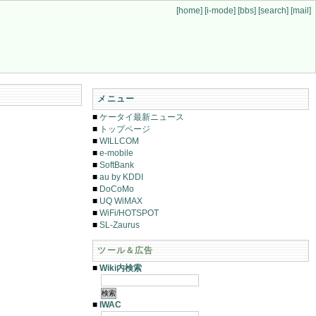
[home]
[i-mode]
[bbs]
[search]
[mail]
メニュー
■
ケータイ最新ニュース
■
トップページ
■
WILLCOM
■
e-mobile
■
SoftBank
■
au by KDDI
■
DoCoMo
■
UQ WiMAX
■
WiFi/HOTSPOT
■
SL-Zaurus
ツール＆広告
■
Wiki内検索
■
IWAC