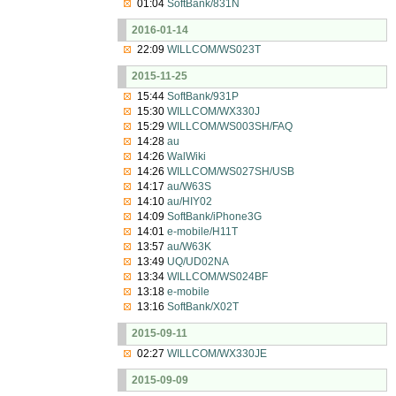
01:04
SoftBank/831N
2016-01-14
22:09
WILLCOM/WS023T
2015-11-25
15:44
SoftBank/931P
15:30
WILLCOM/WX330J
15:29
WILLCOM/WS003SH/FAQ
14:28
au
14:26
WalWiki
14:26
WILLCOM/WS027SH/USB
14:17
au/W63S
14:10
au/HIY02
14:09
SoftBank/iPhone3G
14:01
e-mobile/H11T
13:57
au/W63K
13:49
UQ/UD02NA
13:34
WILLCOM/WS024BF
13:18
e-mobile
13:16
SoftBank/X02T
2015-09-11
02:27
WILLCOM/WX330JE
2015-09-09