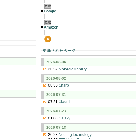
■
Google
■
Amazon
更新されたページ
2026-08-06
20:57
MotorolaMobility
2026-08-02
08:30
Sharp
2026-07-31
07:21
Xiaomi
2026-07-23
01:08
Galaxy
2026-07-18
20:23
NothingTechnology