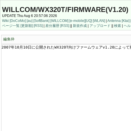
WILLCOM/WX320T/FIRMWARE(V1.20)
UPDATE Thu Aug 6 20:57:06 2026
Wiki
[DoCoMo]
[au]
[SoftBank]
[WILLCOM]
[e-mobile]
[UQ]
[WLAN]
|
Antenna
[Ktai]
ページ一覧
[更新順]
[RSS]
|
差分履歴
[RSS]
||
新規作成
|
アップロード
||
検索
|
ヘル
編集枠