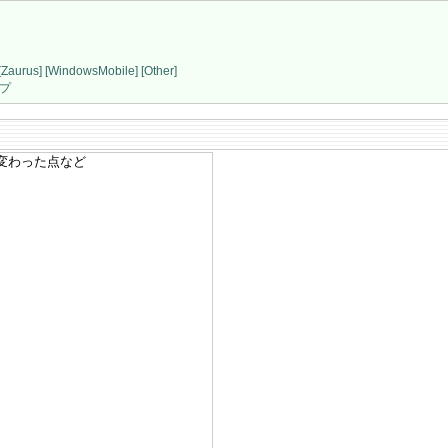
[Zaurus]
[WindowsMobile]
[Other]
プ