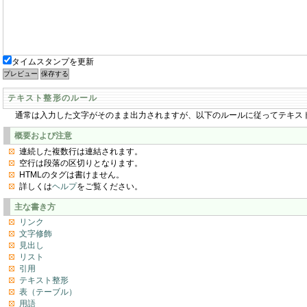
タイムスタンプを更新
テキスト整形のルール
通常は入力した文字がそのまま出力されますが、以下のルールに従ってテキス
概要および注意
連続した複数行は連結されます。
空行は段落の区切りとなります。
HTMLのタグは書けません。
詳しくは
ヘルプ
をご覧ください。
主な書き方
リンク
文字修飾
見出し
リスト
引用
テキスト整形
表（テーブル）
用語