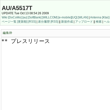
AU/A5517T
UPDATE Tue Oct 13 08:54:26 2009
Wiki
[DoCoMo]
[au]
[SoftBank]
[WILLCOM]
[e-mobile]
[UQ]
[WLAN]
|
Antenna
[Ktai]
ページ一覧
[更新順]
[RSS]
|
差分履歴
[RSS]
||
新規作成
|
アップロード
||
検索
|
ヘル
編集枠