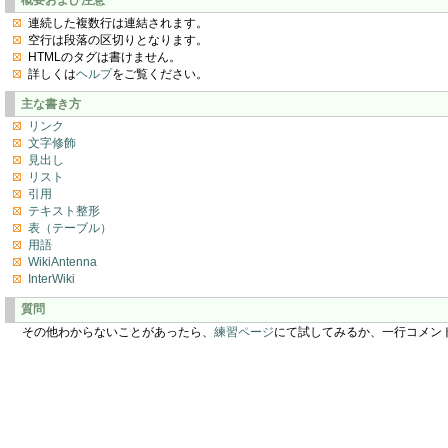
連続した複数行は連結されます。
空行は段落の区切りとなります。
HTMLのタグは書けません。
詳しくは
ヘルプ
をご覧ください。
主な書き方
リンク
文字修飾
見出し
リスト
引用
テキスト整形
表（テーブル）
用語
WikiAntenna
InterWiki
質問
その他わからないことがあったら、
練習ページ
にて試してみるか、一行コメン