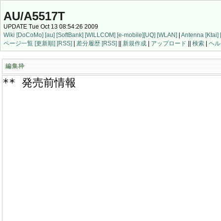
AU/A5517T
UPDATE Tue Oct 13 08:54:26 2009
Wiki
[DoCoMo]
[au]
[SoftBank]
[WILLCOM]
[e-mobile]
[UQ]
[WLAN]
|
Antenna
[Ktai]
ページ一覧
[更新順]
[RSS]
|
差分履歴
[RSS]
||
新規作成
|
アップロード
||
検索
|
ヘル
編集枠