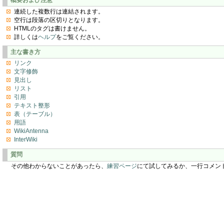
連続した複数行は連結されます。
空行は段落の区切りとなります。
HTMLのタグは書けません。
詳しくは
ヘルプ
をご覧ください。
主な書き方
リンク
文字修飾
見出し
リスト
引用
テキスト整形
表（テーブル）
用語
WikiAntenna
InterWiki
質問
その他わからないことがあったら、
練習ページ
にて試してみるか、一行コメン