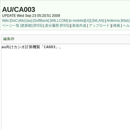
AU/CA003
UPDATE Wed Sep 23 05:20:51 2009
Wiki
[DoCoMo]
[au]
[SoftBank]
[WILLCOM]
[e-mobile]
[UQ]
[WLAN]
|
Antenna
[Ktai]
ページ一覧
[更新順]
[RSS]
|
差分履歴
[RSS]
||
新規作成
|
アップロード
||
検索
|
ヘル
編集枠