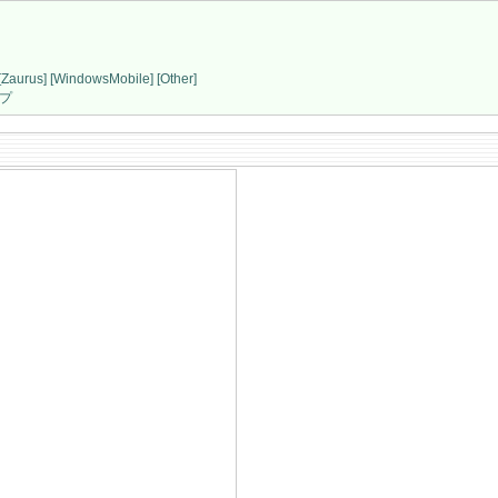
[Zaurus]
[WindowsMobile]
[Other]
プ