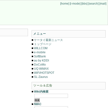
[home]
[i-mode]
[bbs]
[search]
[mail]
メニュー
■
ケータイ最新ニュース
■
トップページ
■
WILLCOM
■
e-mobile
■
SoftBank
■
au by KDDI
■
DoCoMo
■
UQ WiMAX
■
WiFi/HOTSPOT
■
SL-Zaurus
ツール＆広告
■
Wiki内検索
■
IWAC