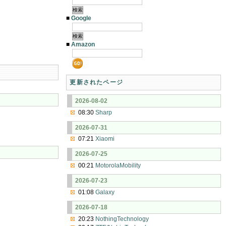
■
Google
■
Amazon
更新されたページ
2026-08-02
08:30
Sharp
2026-07-31
07:21
Xiaomi
2026-07-25
00:21
MotorolaMobility
2026-07-23
01:08
Galaxy
2026-07-18
20:23
NothingTechnology