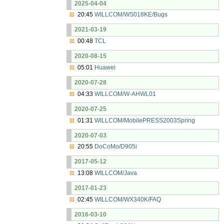
2025-04-04
20:45
WILLCOM/WS018KE/Bugs
2021-03-19
00:48
TCL
2020-08-15
05:01
Huawei
2020-07-28
04:33
WILLCOM/W-AHWL01
2020-07-25
01:31
WILLCOM/MobilePRESS2003Spring
2020-07-03
20:55
DoCoMo/D905i
2017-05-12
13:08
WILLCOM/Java
2017-01-23
02:45
WILLCOM/WX340K/FAQ
2016-03-10