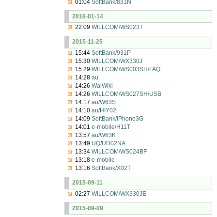
01:04
SoftBank/831N
2016-01-14
22:09
WILLCOM/WS023T
2015-11-25
15:44
SoftBank/931P
15:30
WILLCOM/WX330J
15:29
WILLCOM/WS003SH/FAQ
14:28
au
14:26
WalWiki
14:26
WILLCOM/WS027SH/USB
14:17
au/W63S
14:10
au/HIY02
14:09
SoftBank/iPhone3G
14:01
e-mobile/H11T
13:57
au/W63K
13:49
UQ/UD02NA
13:34
WILLCOM/WS024BF
13:18
e-mobile
13:16
SoftBank/X02T
2015-09-11
02:27
WILLCOM/WX330JE
2015-09-09