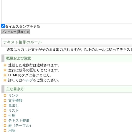
タイムスタンプを更新
テキスト整形のルール
通常は入力した文字がそのまま出力されますが、以下のルールに従ってテキス
概要および注意
連続した複数行は連結されます。
空行は段落の区切りとなります。
HTMLのタグは書けません。
詳しくは
ヘルプ
をご覧ください。
主な書き方
リンク
文字修飾
見出し
リスト
引用
テキスト整形
表（テーブル）
用語