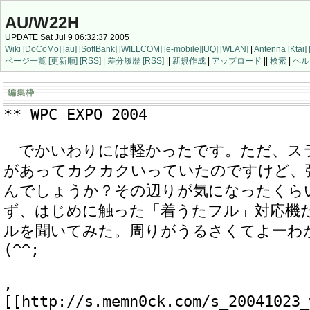
AU/W22H
UPDATE Sat Jul 9 06:32:37 2005
Wiki
[DoCoMo]
[au]
[SoftBank]
[WILLCOM]
[e-mobile]
[UQ]
[WLAN]
|
Antenna
[Ktai]
ページ一覧
[更新順]
[RSS]
|
差分履歴
[RSS]
||
新規作成
|
アップロード
||
検索
|
ヘル
編集枠