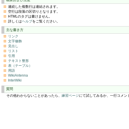
連続した複数行は連結されます。
空行は段落の区切りとなります。
HTMLのタグは書けません。
詳しくは
ヘルプ
をご覧ください。
主な書き方
リンク
文字修飾
見出し
リスト
引用
テキスト整形
表（テーブル）
用語
WikiAntenna
InterWiki
質問
その他わからないことがあったら、
練習ページ
にて試してみるか、一行コメン