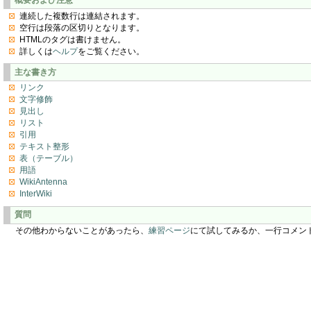
連続した複数行は連結されます。
空行は段落の区切りとなります。
HTMLのタグは書けません。
詳しくは
ヘルプ
をご覧ください。
主な書き方
リンク
文字修飾
見出し
リスト
引用
テキスト整形
表（テーブル）
用語
WikiAntenna
InterWiki
質問
その他わからないことがあったら、
練習ページ
にて試してみるか、一行コメン