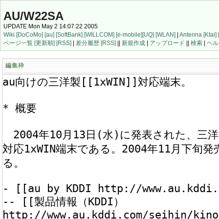
AU/W22SA
UPDATE Mon May 2 14:07:22 2005
Wiki
[DoCoMo]
[au]
[SoftBank]
[WILLCOM]
[e-mobile]
[UQ]
[WLAN]
|
Antenna
[Ktai]
ページ一覧
[更新順]
[RSS]
|
差分履歴
[RSS]
||
新規作成
|
アップロード
||
検索
|
ヘル
編集枠