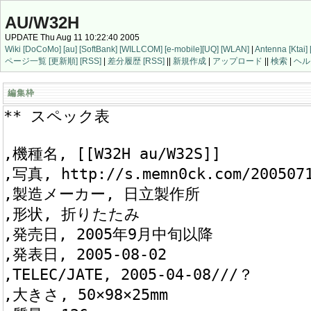
AU/W32H
UPDATE Thu Aug 11 10:22:40 2005
Wiki
[DoCoMo]
[au]
[SoftBank]
[WILLCOM]
[e-mobile]
[UQ]
[WLAN]
|
Antenna
[Ktai]
ページ一覧
[更新順]
[RSS]
|
差分履歴
[RSS]
||
新規作成
|
アップロード
||
検索
|
ヘル
編集枠