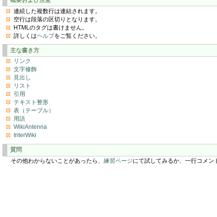
連続した複数行は連結されます。
空行は段落の区切りとなります。
HTMLのタグは書けません。
詳しくは
ヘルプ
をご覧ください。
主な書き方
リンク
文字修飾
見出し
リスト
引用
テキスト整形
表（テーブル）
用語
WikiAntenna
InterWiki
質問
その他わからないことがあったら、
練習ページ
にて試してみるか、一行コメン