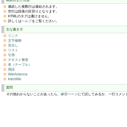
連続した複数行は連結されます。
空行は段落の区切りとなります。
HTMLのタグは書けません。
詳しくは
ヘルプ
をご覧ください。
主な書き方
リンク
文字修飾
見出し
リスト
引用
テキスト整形
表（テーブル）
用語
WikiAntenna
InterWiki
質問
その他わからないことがあったら、
練習ページ
にて試してみるか、一行コメン