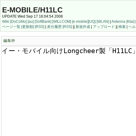
E-MOBILE/H11LC
UPDATE Wed Sep 17 16:04:54 2008
Wiki
[DoCoMo]
[au]
[SoftBank]
[WILLCOM]
[e-mobile]
[UQ]
[WLAN]
|
Antenna
[Ktai]
ページ一覧
[更新順]
[RSS]
|
差分履歴
[RSS]
||
新規作成
|
アップロード
||
検索
|
ヘル
編集枠