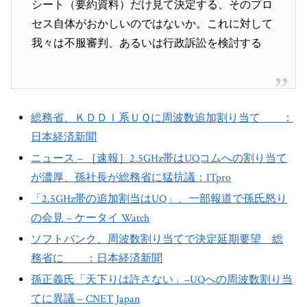
シート（要約資料）だけ見て決定する、そのプロ
セス自体がおかしいのではないか。これに対して
我々は不服審判、あるいは行政訴訟を検討する
総務省、ＫＤＤＩ系ＵＱに周波数追加割り当て ：
日本経済新聞
ニュース – ［速報］2.5GHz帯はUQコムへの割り当て
が濃厚、孫社長が総務省に猛抗議：ITpro
「2.5GHz帯の追加割当はUQ」、一部報道で孫氏怒り
の会見 – ケータイ Watch
ソフトバンク、周波数割り当てで決定延期要望 総
務省に ：日本経済新聞
孫正義氏「天下りは許さない」–UQへの周波数割り当
てに異議 – CNET Japan