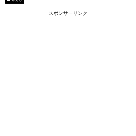
ok
y
do
es
Li
n
t
n
スポンサーリンク
k