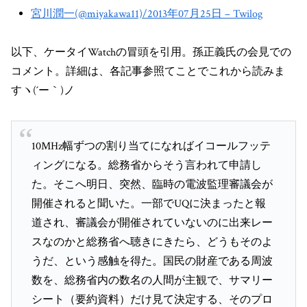
宮川潤一(@miyakawa11)/2013年07月25日 – Twilog
以下、ケータイWatchの冒頭を引用。孫正義氏の会見での
コメント。詳細は、各記事参照てことでこれから読みま
すヽ(´ー｀)ノ
10MHz幅ずつの割り当てになればイコールフッテ
ィングになる。総務省からそう言われて申請し
た。そこへ明日、突然、臨時の電波監理審議会が
開催されると聞いた。一部でUQに決まったと報
道され、審議会が開催されていないのに出来レー
スなのかと総務省へ聴きにきたら、どうもそのよ
うだ、という感触を得た。国民の財産である周波
数を、総務省内の数名の人間が主観で、サマリー
シート（要約資料）だけ見て決定する、そのプロ