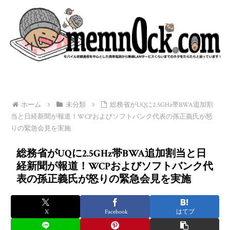
ホーム
未分類
総務省がUQに2.5GHz帯BWA追加割
当と日経新聞が報道！WCPおよびソフトバンク代表の孫正義氏が怒
りの緊急会見を実施
総務省がUQに2.5GHz帯BWA追加割当と日
経新聞が報道！WCPおよびソフトバンク代
表の孫正義氏が怒りの緊急会見を実施
X
Facebook
はてブ