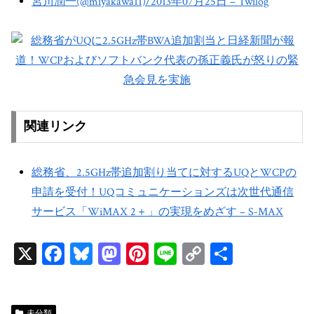
宮川潤一(@miyakawa11)/2013年07月25日 – Twilog
関連リンク
総務省、2.5GHz帯追加割り当てに対するUQとWCPの
申請を受付！UQコミュニケーションズは次世代通信
サービス「WiMAX 2＋」の実現をめざす – S-MAX
X
Fa
Bl
M
Pi
Li
C
共
ce
ue
as
nt
ne
op
有
bo
sk
to
er
y
未分類