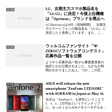
OPPO製品の日本市場への投入を強化して
いくとしています。また、本日からE
LG、次期主力スマホ製品名を
未分類
「LG G2」に決定！今後上位機種
は「Optimus」ブランドを廃止へ
LG Electronicsは18日（現地時間）、次期主
力スマートフォンの製品名を「LG G2」に
決定したと発表しています。また、これ
まで「Optimus Gシリーズ」や「Optimus
Vuシリーズ」のように「Optimus」ブラン
ドで展
ウィルコムファンサイト「W-
未分類
ZERO3ソフトウェアコンテスト」
応募作品一覧を公開
ようやく応募作品一覧やら審査委員長の
総評とかが公開されました。なかなか時
間がかかりましたねぇ。つか，この応募
一覧もかなり手抜きというかおかしい気
がしまくりなんですがorz 一覧自体少ない
し，リンクはさらに少ないし，なのに
ASUS will release the new
未分類
souceforge
smartphone “ZenFone 2 ZE551ML”
with 4GB RAM in Japan at May 16.
当分は「ZenFone 5」も併売ということで
5、4、3、2万円台というラインナップ
に。せっかくなら4GBメモリーモデルを
買いたいところですけど、2GBメモリー