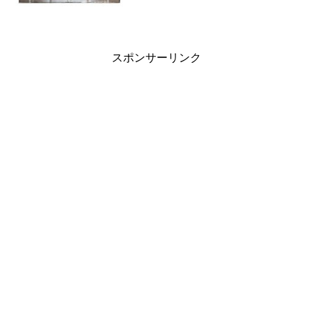
でも十分動くのでいくら出せるか次第か
なー。4GBメモリーも夏まではOSの制限
で3
スポンサーリンク