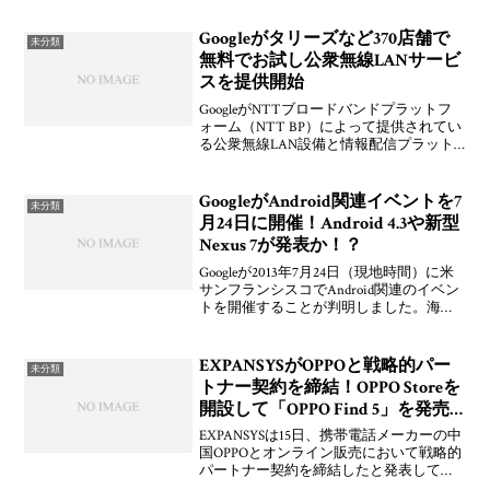
Googleがタリーズなど370店舗で
未分類
無料でお試し公衆無線LANサービ
スを提供開始
GoogleがNTTブロードバンドプラットフ
ォーム（NTT BP）によって提供されてい
る公衆無線LAN設備と情報配信プラット
フォーム「Wi-Fine（ワイファイン）」を
利用して1日1回30分限定で無料で使える
公衆無線LANサービス「お試し『
GoogleがAndroid関連イベントを7
未分類
月24日に開催！Android 4.3や新型
Nexus 7が発表か！？
Googleが2013年7月24日（現地時間）に米
サンフランシスコでAndroid関連のイベン
トを開催することが判明しました。海外
メディア向けに招待状が届いているとの
こと。招待状には、今年に入ってAndroid
を率いることになったSunda
EXPANSYSがOPPOと戦略的パー
未分類
トナー契約を締結！OPPO Storeを
開設して「OPPO Find 5」を発売
開始
EXPANSYSは15日、携帯電話メーカーの中
国OPPOとオンライン販売において戦略的
パートナー契約を締結したと発表してい
ます。今回の締結によって、EXPANSYSは