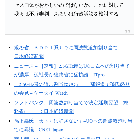
セス自体がおかしいのではないか。これに対して
我々は不服審判、あるいは行政訴訟を検討する
総務省、ＫＤＤＩ系ＵＱに周波数追加割り当て ：
日本経済新聞
ニュース – ［速報］2.5GHz帯はUQコムへの割り当て
が濃厚、孫社長が総務省に猛抗議：ITpro
「2.5GHz帯の追加割当はUQ」、一部報道で孫氏怒り
の会見 – ケータイ Watch
ソフトバンク、周波数割り当てで決定延期要望 総
務省に ：日本経済新聞
孫正義氏「天下りは許さない」–UQへの周波数割り当
てに異議 – CNET Japan