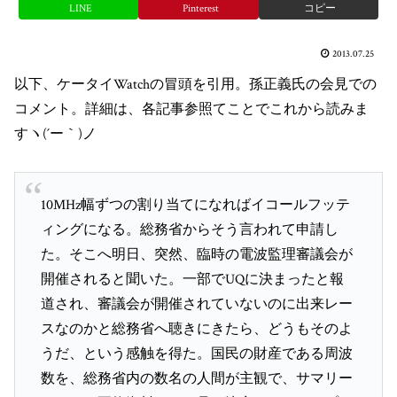
LINE
Pinterest
コピー
2013.07.25
以下、ケータイWatchの冒頭を引用。孫正義氏の会見での
コメント。詳細は、各記事参照てことでこれから読みま
すヽ(´ー｀)ノ
10MHz幅ずつの割り当てになればイコールフッテ
ィングになる。総務省からそう言われて申請し
た。そこへ明日、突然、臨時の電波監理審議会が
開催されると聞いた。一部でUQに決まったと報
道され、審議会が開催されていないのに出来レー
スなのかと総務省へ聴きにきたら、どうもそのよ
うだ、という感触を得た。国民の財産である周波
数を、総務省内の数名の人間が主観で、サマリー