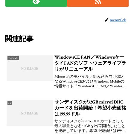
memn0ck
関連記事
WindowsCE FAN／Windowsケー
DoCoMo
タイFANのソフトウェアライブラ
リがリニューアル
Microsoftのモバイル／組み込み向けOSと
なるWindowsCEおよびWindows Mobileの
情報サイト「WindowsCE FAN／Windosケ
ータイFAN」のソフトウウェアライブラ
リページがリニュアールしたそうです
よ。アプ
サンディスクが32GB microSDHC
au
カードを出荷開始！希望小売価格
は199.99ドル
サンディスクがmicroSDHCカードとして
最大容量となる32GBを出荷開始したこと
を発表しています。希望小売価格は199.99