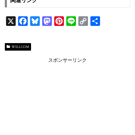
関連リンク
X
Fa
Bl
M
Pi
Li
C
共
ce
ue
as
nt
ne
op
有
bo
sk
to
er
y
ok
y
do
es
Li
WILLCOM
n
t
n
スポンサーリンク
k