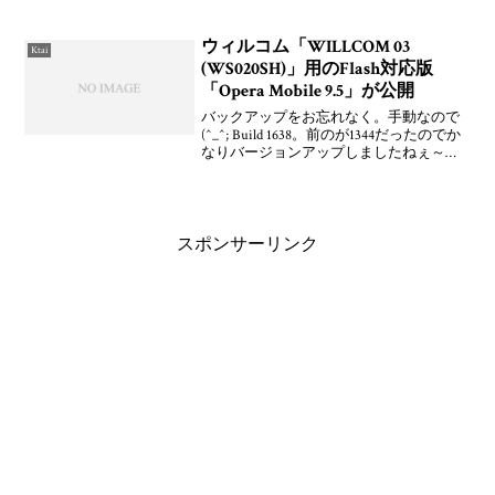
し，その分なのかやや「WX310SA」がポ
イントを伸ばしています。また，今週か
らオンラインショップおよび各量販店な
ウィルコム「WILLCOM 03
Ktai
どで「W-ZE
(WS020SH)」用のFlash対応版
「Opera Mobile 9.5」が公開
バックアップをお忘れなく。手動なので
(^_^; Build 1638。前のが1344だったのでか
なりバージョンアップしましたねぇ～
OperaMobile 9.5 FlashLite 対応（ウィルコム
公式サイト）
スポンサーリンク