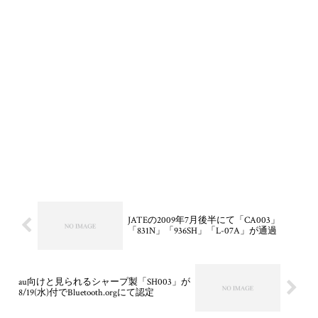
JATEの2009年7月後半にて「CA003」
「831N」「936SH」「L-07A」が通過
au向けと見られるシャープ製「SH003」が
8/19(水)付でBluetooth.orgにて認定