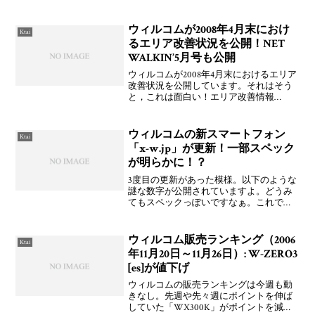
ドルになるとのこと。いよいよ発売され
ますね！日本版の発売情報は決まり次第
追って発表されるそうです。はじめはま
ウィルコムが2008年4月末におけ
Ktai
た海
るエリア改善状況を公開！NET
WALKIN’5月号も公開
ウィルコムが2008年4月末におけるエリア
改善状況を公開しています。それはそう
と，これは面白い！エリア改善情報
（WILLCOM）2008年4月に改善したエリ
ア（WILLCOM）2008年4月のウィルコム
アンテナ設置状況（useWill.co
ウィルコムの新スマートフォン
Ktai
「x-w.jp」が更新！一部スペック
が明らかに！？
3度目の更新があった模様。以下のような
謎な数字が公開されていますよ。どうみ
てもスペックっぽいですなぁ。これで比
較対象が「W-ZERO3 」という可能性がよ
り高くなったわけで，の後継機種という
感じですかね。6404808004802.83.0
ウィルコム販売ランキング（2006
Ktai
年11月20日～11月26日）: W-ZERO3
[es]が値下げ
ウィルコムの販売ランキングは今週も動
きなし。先週や先々週にポイントを伸ば
していた「WX300K」がポイントを減ら