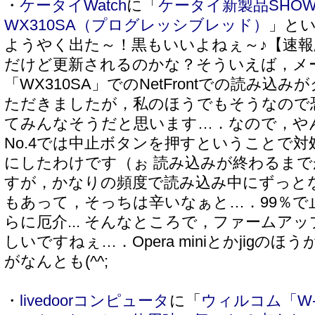
・
ケータイWatch
に「
ケータイ新製品SHOW
WX310SA（プログレッシブレッド）
」と
ようやく出た～！黒もいいよねぇ～♪【速
だけど更新されるのかな？そういえば，メ
「WX310SA」でのNetFrontでの読み
ただきましたが，私のほうでもそうなので
てみんなそうだと思います…．なので，や
No.4では中止ボタンを押すということで
にしたわけです（ぉ 読み込みが終わるま
すが，かなりの頻度で読み込み中にずっと
もあって，そっちは辛いなぁと…．99％で
らに厄介... そんなところで，ファームア
しいですねぇ…．Opera miniとかjigの
がなんとも(^^;
・
livedoorコンピュータ
に「
ウィルコム「W-