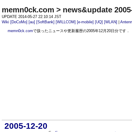
memn0ck.com
>
news&update 2005
UPDATE 2014-05-27 22:10:14 JST
Wiki
[DoCoMo]
[au]
[SoftBank]
[WILLCOM]
[e-mobile]
[UQ]
[WLAN]
|
Anten
memn0ck.com
で扱ったニュースや更新履歴の2005年12月20日分です．
2005-12-20