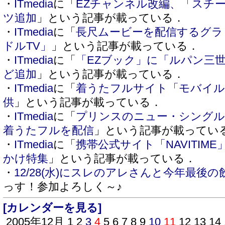
・
ITmedia
に「
EZチャンネル改編、「スチ
ツ追加
」という記事が載っている．
・
ITmedia
に「
長尺ムービーを配信するグラビ
ドルTV」
」という記事が載っている．
・
ITmedia
に「
「EZブック」に「ルパン三
ど追加
」という記事が載っている．
・
ITmedia
に「
着うたフルサイト「モバイ
供
」という記事が載っている．
・
ITmedia
に「
プリンスのニュー・シングル「Te
着うたフルを配信
」という記事が載ってい
・
ITmedia
に「
携帯公式サイト「NAVITIM
かけ特集
」という記事が載っている．
・
12/28(水)にスレのアレさんと今年最後の
っす！参加よろしく～♪
[カレンダーを見る]
2005年12月
1
2
3
4
5
6
7
8
9
10
11
12
13
14