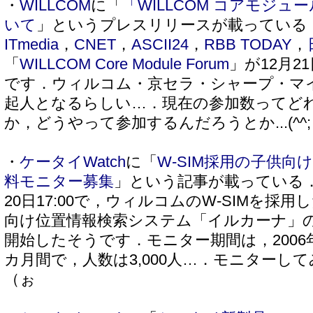
・
WILLCOM
に「
「WILLCOM コアモジ
いて
」というプレスリリースが載っている
ITmedia
，
CNET
，
ASCII24
，
RBB TODAY
，
「
WILLCOM Core Module Forum
」が12月2
です．ウィルコム・京セラ・シャープ・マ
起人となるらしい…．現在の参加数ってど
か，どうやって参加するんだろうとか...(^^;
・
ケータイWatch
に「
W-SIM採用の子供
料モニター募集
」という記事が載っている．
20日17:00で，ウィルコムのW-SIMを採
向け位置情報検索システム「イルカーナ」
開始したそうです．モニター期間は，2006年
カ月間で，人数は3,000人…．モニターし
（ぉ