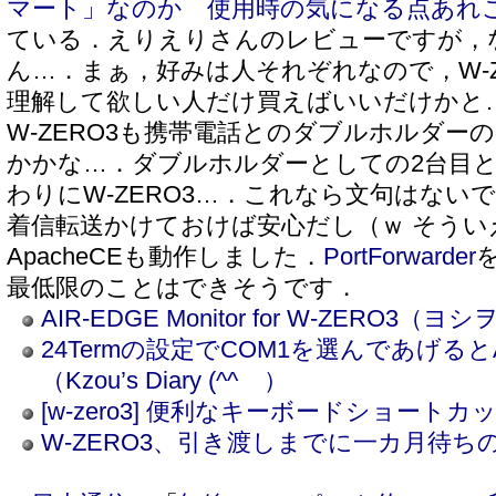
マート」なのか 使用時の気になる点あれ
ている．えりえりさんのレビューですが，
ん…．まぁ，好みは人それぞれなので，W-Z
理解して欲しい人だけ買えばいいだけかと
W-ZERO3も携帯電話とのダブルホルダー
かかな…．ダブルホルダーとしての2台目と
わりにW-ZERO3…．これなら文句はない
着信転送かけておけば安心だし（ｗ そういえば
ApacheCEも動作しました．
PortForwarder
最低限のことはできそうです．
AIR-EDGE Monitor for W-ZERO3
24Termの設定でCOM1を選んであげる
（Kzou’s Diary (^^ゞ）
[w-zero3] 便利なキーボードショートカット
W-ZERO3、引き渡しまでに一カ月待ちの人気（