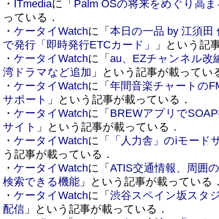
・
ITmedia
に「
Palm OSの将来をめぐり高
っている．
・
ケータイWatch
に「
本日の一品 by 江須田
で発行「即時発行ETCカード」
」という記
・
ケータイWatch
に「
au、EZチャンネル
湾ドラマなど追加
」という記事が載ってい
・
ケータイWatch
に「
年間音楽チャートのF
サポート
」という記事が載っている．
・
ケータイWatch
に「
BREWアプリでSOA
サイト
」という記事が載っている．
・
ケータイWatch
に「
「人力舎」のiモード
う記事が載っている．
・
ケータイWatch
に「
ATIS交通情報、周
検索できる機能
」という記事が載っている
・
ケータイWatch
に「
渋谷スペイン坂スタ
配信
」という記事が載っている．