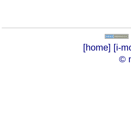
[home]
[i-m
© 