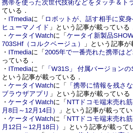
携帯を使った次世代技術などをタッチ＆ト
ている．
・
ITmedia
に「
ロボットが、話す相手に変身
ヒューマノイド
」という記事が載っている
・
ケータイWatch
に「
ケータイ新製品SHOW
703SHf（コルクベージュ）
」という記事が
・
ITmedia
に「
2005年で一番売れた携帯は
っている．
・
ITmedia
に「
「W31S」 付属バージョンのSo
という記事が載っている．
・
ケータイWatch
に「
「携帯に情報を残さ
ブラウザアプリ
」という記事が載っている
・
ケータイWatch
に「
NTTドコモ端末売れ
月8日～12月14日）
」という記事が載ってい
・
ケータイWatch
に「
NTTドコモ端末売れ
月12日～12月18日）
」という記事が載って